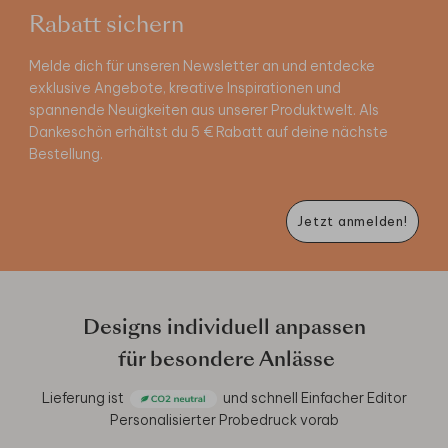
Rabatt sichern
Melde dich für unseren Newsletter an und entdecke
exklusive Angebote, kreative Inspirationen und
spannende Neuigkeiten aus unserer Produktwelt. Als
Dankeschön erhältst du 5 € Rabatt auf deine nächste
Bestellung.
Jetzt anmelden!
Designs individuell anpassen
für besondere Anlässe
Lieferung ist
und schnell
Einfacher Editor
Personalisierter Probedruck vorab