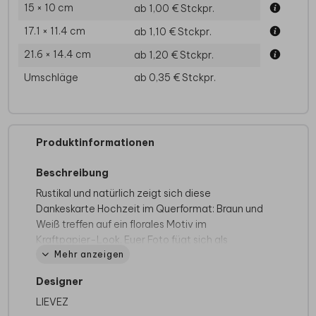
15 × 10 cm
ab 1,00 €
Stckpr.
17.1 × 11.4 cm
ab 1,10 €
Stckpr.
21.6 × 14.4 cm
ab 1,20 €
Stckpr.
Umschläge
ab 0,35 €
Stckpr.
Produktinformationen
Beschreibung
Rustikal und natürlich zeigt sich diese
Dankeskarte Hochzeit im Querformat: Braun und
Weiß treffen auf ein florales Motiv im
Kraftpapier-Look. Euer Foto fügt sich als
Mehr anzeigen
persönliche Erinnerung ruhig in das einfache
Kartendesign ein.
Designer
Bedankt euch bei allen, die euren großen Tag
LIEVEZ
begleitet haben, und gebt Familie sowie