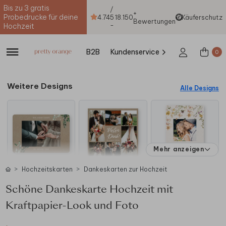
Bis zu 3 gratis
/
+
Probedrucke für deine
4.74
5
18.150
Käuferschutz
Bewertungen
-
Hochzeit
B2B
Kundenservice
0
Weitere Designs
Alle Designs
Mehr anzeigen
Hochzeitskarten
Dankeskarten zur Hochzeit
Schöne Dankeskarte Hochzeit mit
Kraftpapier-Look und Foto