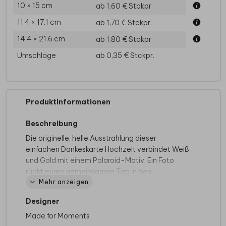
10 × 15 cm
ab 1,60 €
Stckpr.
11.4 × 17.1 cm
ab 1,70 €
Stckpr.
14.4 × 21.6 cm
ab 1,80 €
Stckpr.
Umschläge
ab 0,35 €
Stckpr.
Produktinformationen
Beschreibung
Die originelle, helle Ausstrahlung dieser
einfachen Dankeskarte Hochzeit verbindet Weiß
und Gold mit einem Polaroid-Motiv. Ein Foto
rückt euren gemeinsamen Tag in den
Mehr anzeigen
Mittelpunkt, während Goldfolie feine Akzente
setzt.
Designer
Sagt euren Liebsten auf persönliche Weise
Made for Moments
Danke: Nach der Hochzeit werden