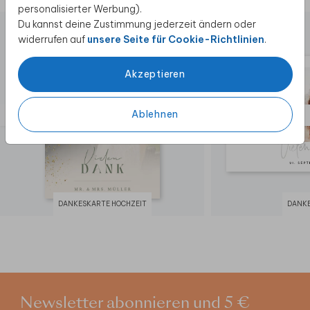
personalisierter Werbung).
Benötigt ihr Hilfe bei der Gestaltung, unterstützt
Du kannst deine Zustimmung jederzeit ändern oder
euch unser Kundenservice gerne. Weitere Ideen
widerrufen auf
unsere Seite für Cookie-Richtlinien
.
und Anregungen findet ihr in unseren Blogs.
Akzeptieren
Dieses Produkt ist Teil des Hochzeitskarten-
Sets "
Let's fly away
".
Ablehnen
DANKESKARTE HOCHZEIT
DANK
Newsletter abonnieren und 5 €