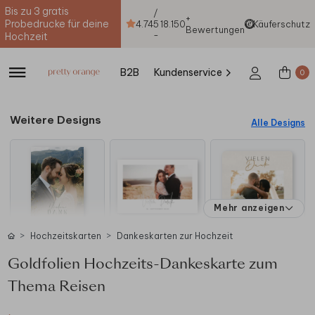
Bis zu 3 gratis
/
+
Probedrucke für deine
4.74
5
18.150
Käuferschutz
Bewertungen
-
Hochzeit
B2B
Kundenservice
0
Weitere Designs
Alle Designs
Mehr anzeigen
Hochzeitskarten
Dankeskarten zur Hochzeit
Goldfolien Hochzeits-Dankeskarte zum
Thema Reisen