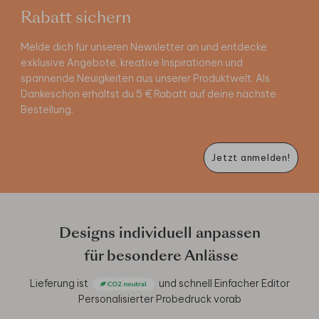
Rabatt sichern
Melde dich für unseren Newsletter an und entdecke
exklusive Angebote, kreative Inspirationen und
spannende Neuigkeiten aus unserer Produktwelt. Als
Dankeschön erhältst du 5 € Rabatt auf deine nächste
Bestellung.
Jetzt anmelden!
Designs individuell anpassen
für besondere Anlässe
Lieferung ist
und schnell
Einfacher Editor
Personalisierter Probedruck vorab