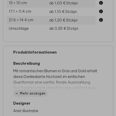
15 × 10 cm
ab 1,00 €
Stckpr.
17.1 × 11.4 cm
ab 1,10 €
Stckpr.
21.6 × 14.4 cm
ab 1,20 €
Stckpr.
Umschläge
ab 0,35 €
Stckpr.
Produktinformationen
Beschreibung
Mit romantischen Blumen in Grün und Gold erhält
diese Dankeskarte Hochzeit im einfachen
Querformat eine sanfte, florale Ausstrahlung.
Das Design kommt ohne Foto aus und lässt eure
Mehr anzeigen
Worte im Mittelpunkt stehen.
Die Geschenke sind ausgepackt, jetzt folgt das
Designer
Dankeschön. Mit einer Karte zeigt ihr Familie und
Anet illustratie
Freunden, dass ihre Glückwünsche, ihre Zeit und