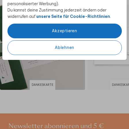
und bestellt eine kostenlose Probekarte. So
personalisierter Werbung).
könnt ihr Design und Qualität zu Hause in Ruhe
Du kannst deine Zustimmung jederzeit ändern oder
ansehen.
widerrufen auf
unsere Seite für Cookie-Richtlinien
.
Dieses Produkt ist Teil des Hochzeitskarten-
Akzeptieren
Sets "
Kaduna
".
Ablehnen
DANKESKARTE
DANKESKAR
Newsletter abonnieren und 5 €