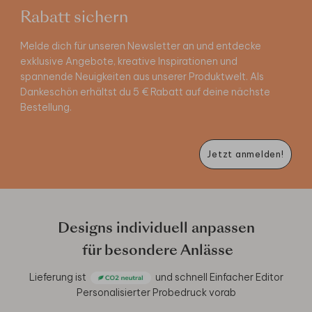
Rabatt sichern
Melde dich für unseren Newsletter an und entdecke
exklusive Angebote, kreative Inspirationen und
spannende Neuigkeiten aus unserer Produktwelt. Als
Dankeschön erhältst du 5 € Rabatt auf deine nächste
Bestellung.
Jetzt anmelden!
Designs individuell anpassen
für besondere Anlässe
Lieferung ist
und schnell
Einfacher Editor
Personalisierter Probedruck vorab