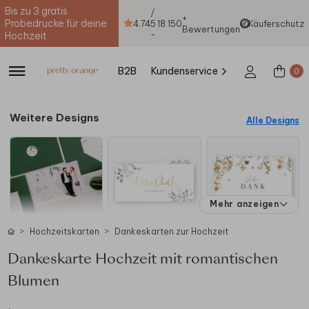
Bis zu 3 gratis
/
+
Probedrucke für deine
4.74
5
18.150
Käuferschutz
Bewertungen
-
Hochzeit
B2B
Kundenservice
0
Weitere Designs
Alle Designs
Mehr anzeigen
Hochzeitskarten
Dankeskarten zur Hochzeit
Dankeskarte Hochzeit mit romantischen
Blumen