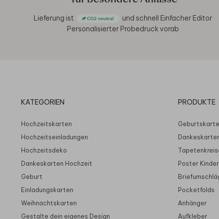
Lieferung ist
und schnell
Einfacher Editor
Personalisierter Probedruck vorab
KATEGORIEN
PRODUKTE
Hochzeitskarten
Geburtskart
Hochzeitseinladungen
Dankeskarte
Hochzeitsdeko
Tapetenkreis
Dankeskarten Hochzeit
Poster Kinde
Geburt
Briefumschlä
Einladungskarten
Pocketfolds
Weihnachtskarten
Anhänger
Gestalte dein eigenes Design
Aufkleber