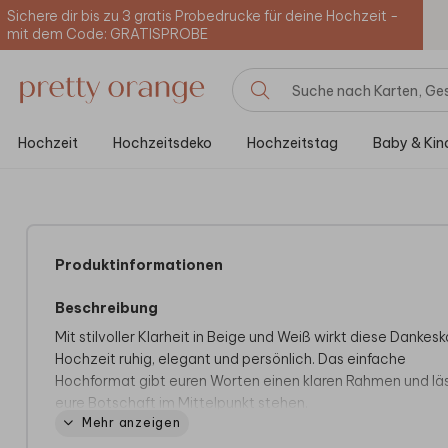
Sichere dir bis zu 3 gratis Probedrucke für deine Hochzeit -
mit dem Code: GRATISPROBE
Hochzeit
Hochzeitsdeko
Hochzeitstag
Baby & Kin
Produktinformationen
Beschreibung
Mit stilvoller Klarheit in Beige und Weiß wirkt diese Dankes
Hochzeit ruhig, elegant und persönlich. Das einfache
Hochformat gibt euren Worten einen klaren Rahmen und lä
eure Botschaft im Mittelpunkt stehen.
Mehr anzeigen
Eure Gäste haben euren Tag unvergesslich gemacht; mit d