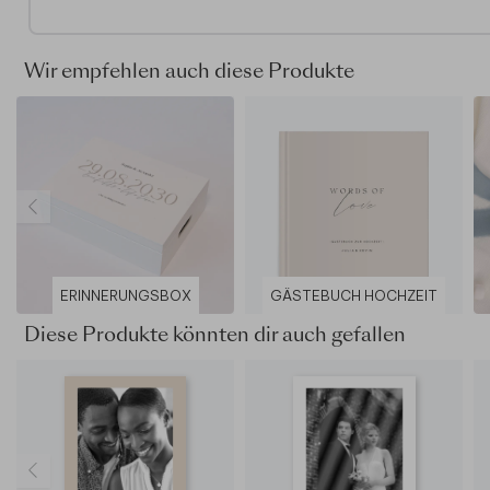
Karte sagt ihr Danke. Sie gibt euch Raum, die gemeinsame
Erinnerungen und die Unterstützung von Familie und Freun
wertschätzend festzuhalten.
Wir empfehlen auch diese Produkte
Bei Dankeskarten Hochzeit selbst gestalten ergänzt ihr N
Hochzeitsdatum und eure eigenen Worte ganz nach euren
Vorstellungen. Ihr bestimmt jedes Detail selbst und gebt d
Karte damit eine persönliche Bedeutung.
Für die Gestaltung stehen verschiedene Papiersorten, Fo
und Veredelungen zur Auswahl. Je nach Wahl entsteht ein
zurückhaltende, griffige oder besonders edle Wirkung, die
eurem Stil und eurer Nachricht passt. Gut zu wissen:
ERINNERUNGSBOX
GÄSTEBUCH HOCHZEIT
Papiersorten beeinflussen die Farbwiedergabe und könne
daher anders aussehen als im Editor. Tipp: Bestellt einen
Diese Produkte könnten dir auch gefallen
Probedruck, um zu sehen, wie eure ausgewählten Farben
tatsächlich gedruckt werden.
Gestaltet die Karte nach euren Wünschen und bestellt ein
Probedruck, um Texte, Anordnung und Wirkung in Ruhe zu p
Dieses Produkt ist Teil eines
Hochzeitskarten-Sets
.