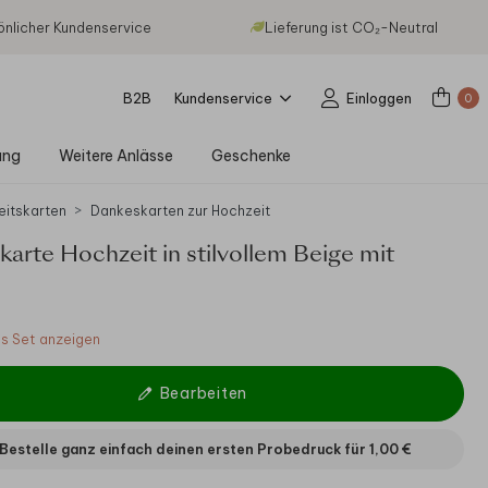
önlicher Kundenservice
Lieferung ist CO₂-Neutral
B2B
Kundenservice
Einloggen
0
ung
Weitere Anlässe
Geschenke
eitskarten
Dankeskarten zur Hochzeit
arte Hochzeit in stilvollem Beige mit
 Set anzeigen
Bearbeiten
Bestelle ganz einfach deinen ersten Probedruck für
1,00 €