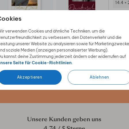
14.4 × 
Umsch
Cookies
DANKESKARTE
DANKESKARTE
ir verwenden Cookies und ähnliche Techniken, um die
enutzerfreundlichkeit zu verbessern, den Datenverkehr und die
eistung unserer Website zu analysieren sowie für Marketingzweck
nd soziale Medien (anzeigen personalisierter Werbung).
u kannst deine Zustimmung jederzeit ändern oder widerrufen auf
 Rabatt sichern
nsere Seite für Cookie-Richtlinien
.
ive Angebote, kreative
Akzeptieren
Ablehnen
duktwelt. Als Dankeschön
Unsere Kunden geben uns
4.74
/ 5 Sterne