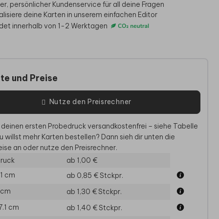
er, persönlicher Kundenservice für all deine Fragen
alisiere deine Karten in unserem einfachen Editor
det innerhalb von 1-2 Werktagen
te und Preise
Nutze den Preisrechner
 deinen ersten Probedruck versandkostenfrei – siehe Tabelle
HOCHZEITKARTE
HOCHZEITSKERZE
KARTE
u willst mehr Karten bestellen? Dann sieh dir unten die
ise an oder nutze den Preisrechner.
ruck
ab 1,00 €
.1 cm
ab 0,85 €
Stckpr.
5 cm
ab 1,30 €
Stckpr.
17.1 cm
ab 1,40 €
Stckpr.