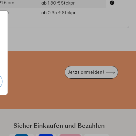
21.6 cm
ab 1,50 €
Stckpr.
läge
ab 0,35 €
Stckpr.
DANKESKARTE
DANKESKARTE
DANKES
e
Jetzt anmelden!
Sicher Einkaufen und Bezahlen