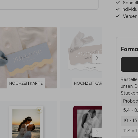
Schnell
n
Individu
den
Versen
amen,
er
Forma
rmate
e
 zu
Bestelle
HOCHZEITKARTE
HOCHZEITKARTE
unten. D
n
Stückpre
Probed
5.4 × 8
en
10 × 1
rüfen.
11.4 × 