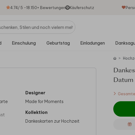
4.74
/ 5 -
18.150
+ Bewertungen
Käuferschutz
Pers
d
Einschulung
Geburtstag
Einladungen
Danksag
Hochz
Dankesk
Datum
Designer
Gesamtes
karte
Made for Moments
Kollektion
sst
Dankeskarten zur Hochzeit
ieser