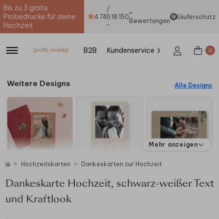
Bis zu 3 gratis
/
+
Probedrucke für deine
4.74
5
18.150
Käuferschutz
Bewertungen
-
Hochzeit
B2B
Kundenservice
0
Weitere Designs
Alle Designs
Mehr anzeigen
Hochzeitskarten
Dankeskarten zur Hochzeit
Dankeskarte Hochzeit, schwarz-weißer Text
und Kraftlook