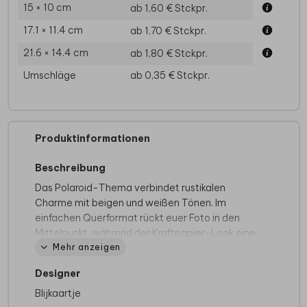
15 × 10 cm
ab 1,60 €
Stckpr.
17.1 × 11.4 cm
ab 1,70 €
Stckpr.
21.6 × 14.4 cm
ab 1,80 €
Stckpr.
Umschläge
ab 0,35 €
Stckpr.
Produktinformationen
Beschreibung
Das Polaroid-Thema verbindet rustikalen
Charme mit beigen und weißen Tönen. Im
einfachen Querformat rückt euer Foto in den
Mittelpunkt, während der Kraftpapier-Look eine
Mehr anzeigen
natürliche, ungezwungene Note schafft. Diese
Dankeskarte Hochzeit hält eure Erinnerung klar
Designer
und persönlich fest.
Blijkaartje
Mit dieser Dankeskarte schließt ihr euren