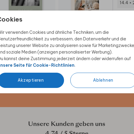
14.4 × 
Umsch
Cookies
DANKESKARTE HOCHZEIT
DANKESKARTE HOCHZEIT
ir verwenden Cookies und ähnliche Techniken, um die
enutzerfreundlichkeit zu verbessern, den Datenverkehr und die
eistung unserer Website zu analysieren sowie für Marketingzweck
nd soziale Medien (anzeigen personalisierter Werbung).
u kannst deine Zustimmung jederzeit ändern oder widerrufen auf
 Rabatt sichern
nsere Seite für Cookie-Richtlinien
.
ive Angebote, kreative
Akzeptieren
Ablehnen
duktwelt. Als Dankeschön
Unsere Kunden geben uns
4.74
/ 5 Sterne