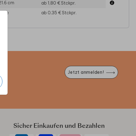
21.6 cm
ab 1,80 €
Stckpr.
läge
ab 0,35 €
Stckpr.
DANKESKARTE
DANKESKARTE
DA
e
Jetzt anmelden!
Sicher Einkaufen und Bezahlen