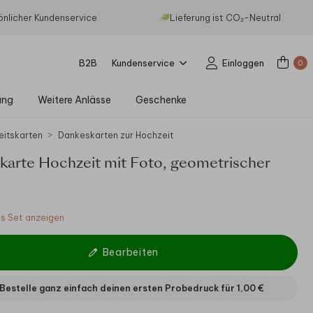
önlicher Kundenservice
Lieferung ist CO₂-Neutral
B2B
Kundenservice
Einloggen
0
ung
Weitere Anlässe
Geschenke
eitskarten
Dankeskarten zur Hochzeit
karte Hochzeit mit Foto, geometrischer
 Set anzeigen
Bearbeiten
Bestelle ganz einfach deinen ersten Probedruck für
1,00 €