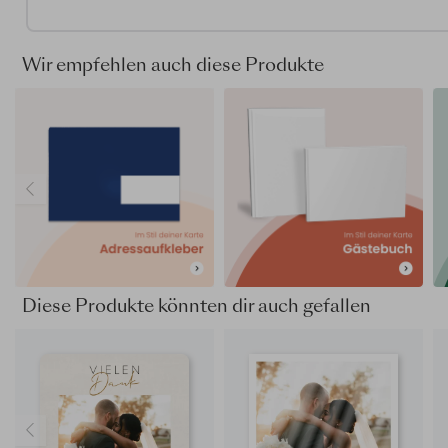
und gebt Familie sowie Freunden etwas Bleibendes mit. Si
Danke für Begleitung, Glückwünsche und die vielen kleinen
Gesten, die euren Tag geprägt haben.
Wir empfehlen auch diese Produkte
Ihr gestaltet Namen, Datum, eigene Worte und Fotos selbs
entscheidet frei über jedes Detail. So wird die moderne
Dankeskarte Hochzeit zu einer persönlichen Erinnerung, di
Geschichte in eurem Ton erzählt.
Verschiedene Papiersorten, Formate und Veredelungen s
zur Auswahl und prägen die Wirkung: Papier beeinflusst Ha
und Farbwirkung, Formate die Bildfläche, Veredelungen se
gezielte Lichtpunkte. Gut zu wissen: Papiersorten beeinfl
die Farbwiedergabe und können daher anders aussehen al
Editor. Tipp: Bestellt einen Probedruck, um zu sehen, wie e
Diese Produkte könnten dir auch gefallen
ausgewählten Farben tatsächlich gedruckt werden.
Gestaltet die Karte selbst, bestellt anschließend einen
Probedruck und prüft das Design zu Hause in Ruhe.
Dieses Produkt ist Teil des Hochzeitskarten-Sets "
Geomet
verliebt
".