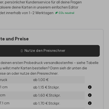
er, persönlicher Kundenservice für all deine Fragen
alisiere deine Karten in unserem einfachen Editor
det innerhalb von 1-2 Werktagen
te und Preise
Nutze den Preisrechner
 deinen ersten Probedruck versandkostenfrei – siehe Tabelle
M
u willst mehr Karten bestellen? Dann sieh dir unten die
ise an oder nutze den Preisrechner.
ruck
ab 1,00 €
.1 cm
ab 1,15 €
Stckpr.
5 cm
ab 1,60 €
Stckpr.
17.1 cm
ab 1,70 €
Stckpr.