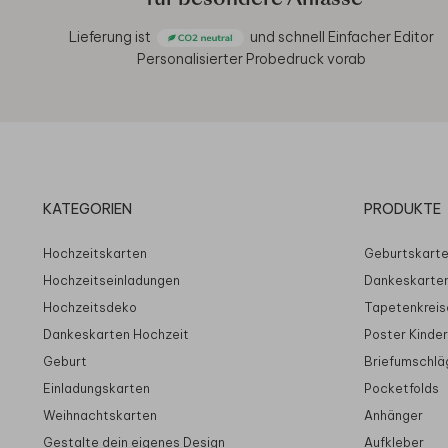
Lieferung ist
und schnell
Einfacher Editor
Personalisierter Probedruck vorab
KATEGORIEN
PRODUKTE
Hochzeitskarten
Geburtskart
Hochzeitseinladungen
Dankeskarte
Hochzeitsdeko
Tapetenkreis
Dankeskarten Hochzeit
Poster Kinde
Geburt
Briefumschlä
Einladungskarten
Pocketfolds
Weihnachtskarten
Anhänger
Gestalte dein eigenes Design
Aufkleber