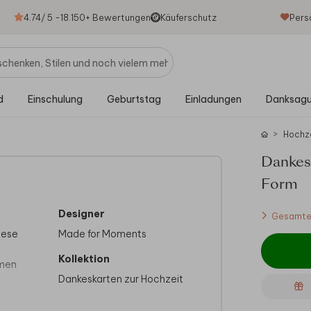
4.74
/ 5 -
18.150
+ Bewertungen
Käuferschutz
Pers
d
Einschulung
Geburtstag
Einladungen
Danksag
Hochz
Dankes
Form
Designer
Gesamtes
iese
Made for Moments
Kollektion
rmen
Dankeskarten zur Hochzeit
oll ab