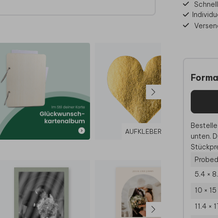
Schnell
e sagt
Individu
Versen
t und
e eure
Forma
tehen
ptik
tzen
Bestelle
ussen
AUFKLEBER
unten. D
s im
Stückpre
ure
Probed
5.4 × 8
10 × 1
risch
11.4 × 