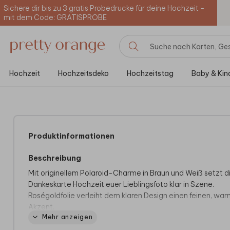
Sichere dir bis zu 3 gratis Probedrucke für deine Hochzeit -
mit dem Code: GRATISPROBE
Hochzeit
Hochzeitsdeko
Hochzeitstag
Baby & Kin
Produktinformationen
Beschreibung
Mit originellem Polaroid-Charme in Braun und Weiß setzt d
Dankeskarte Hochzeit euer Lieblingsfoto klar in Szene.
Roségoldfolie verleiht dem klaren Design einen feinen, wa
Akzent.
Mehr anzeigen
Mit dieser Dankeskarte schließt ihr euren Hochzeitstag stilv