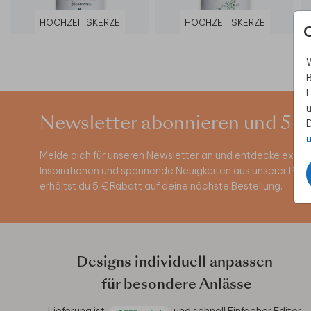
HOCHZEITSKERZE
HOCHZEITSKERZE
W
B
L
u
Newsletter abonnieren und 5 €
D
u
Melde dich für unseren Newsletter an und entdecke exklus
Inspirationen und spannende Neuigkeiten aus unserer Pro
erhältst du 5 € Rabatt auf deine nächste Bestellung.
Designs individuell anpassen
für besondere Anlässe