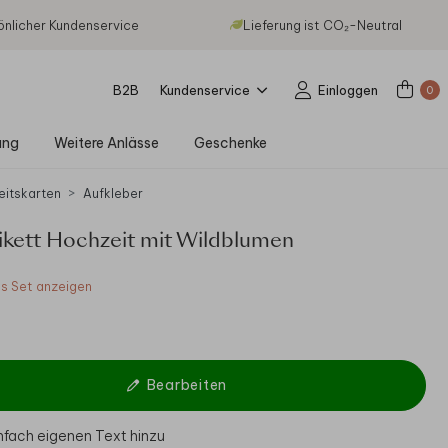
önlicher Kundenservice
Lieferung ist CO₂-Neutral
B2B
Kundenservice
Einloggen
0
ung
Weitere Anlässe
Geschenke
eitskarten
Aufkleber
ikett Hochzeit mit Wildblumen
 Set anzeigen
Bearbeiten
nfach eigenen Text hinzu