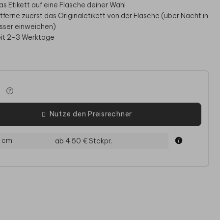
as Etikett auf eine Flasche deiner Wahl
ntferne zuerst das Originaletikett von der Flasche (über Nacht in
sser einweichen)
eit 2-3 Werktage
e
Nutze den Preisrechner
CHZEITSEINLADUNG
MENÜKARTE
SAV
0 cm
ab 4,50 €
Stckpr.