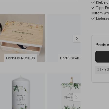
Klebe d
Tipp: E
kaltem Wa
Lieferz
Preis
ERINNERUNGSBOX
DANKESKARTE
HO
21 × 3