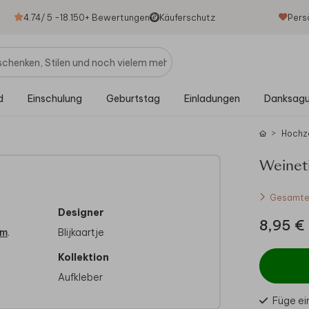
4.74
/ 5 -
18.150
+ Bewertungen
Käuferschutz
Pers
d
Einschulung
Geburtstag
Einladungen
Danksag
Hochz
Weinet
Gesamtes
Designer
8,95 €
om
.
Blijkaartje
Kollektion
Aufkleber
Füge ei