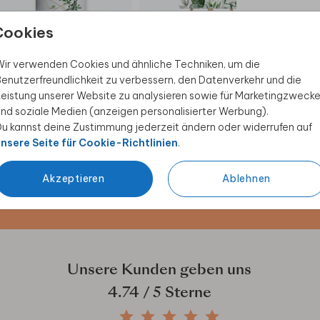
HOCHZEITSKERZE
WILLKOMMENSSCHILD
WI
Cookies
ir verwenden Cookies und ähnliche Techniken, um die
enutzerfreundlichkeit zu verbessern, den Datenverkehr und die
eistung unserer Website zu analysieren sowie für Marketingzweck
nd soziale Medien (anzeigen personalisierter Werbung).
 Rabatt sichern
u kannst deine Zustimmung jederzeit ändern oder widerrufen auf
nsere Seite für Cookie-Richtlinien
.
ive Angebote, kreative
duktwelt. Als Dankeschön
Akzeptieren
Ablehnen
Unsere Kunden geben uns
4.74
/ 5 Sterne