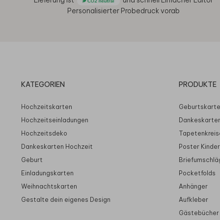
Lieferung ist
und schnell
Einfacher Editor
Personalisierter Probedruck vorab
KATEGORIEN
PRODUKTE
Hochzeitskarten
Geburtskart
Hochzeitseinladungen
Dankeskarte
Hochzeitsdeko
Tapetenkreis
Dankeskarten Hochzeit
Poster Kinde
Geburt
Briefumschlä
Einladungskarten
Pocketfolds
Weihnachtskarten
Anhänger
Gestalte dein eigenes Design
Aufkleber
Gästebücher