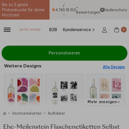
Bis zu 3 gratis
/
+
Probedrucke für deine
4.74
5
18.150
Käuferschutz
Bewertungen
-
Hochzeit
B2B
Kundenservice
0
Personalisieren
Weitere Designs
Alle Designs
Mehr anzeigen
Hochzeitskarten
Aufkleber
Ehe-Meilenstein Flaschenetiketten Selbst