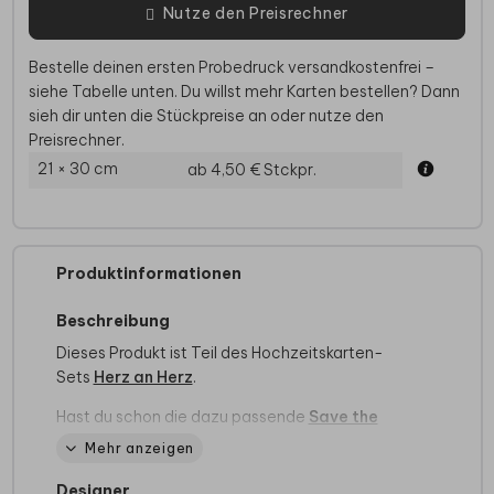
Nutze den Preisrechner
Bestelle deinen ersten Probedruck versandkostenfrei –
siehe Tabelle unten. Du willst mehr Karten bestellen? Dann
sieh dir unten die Stückpreise an oder nutze den
Preisrechner.
21 × 30 cm
ab 4,50 €
Stckpr.
Produktinformationen
Beschreibung
Dieses Produkt ist Teil des Hochzeitskarten-
Sets
Herz an Herz
.
Hast du schon die dazu passende
Save the
date Karte
,
Hochzeitskarte
,
Menükarte
und
Mehr anzeigen
Dankeskarte
gesehen?
Designer