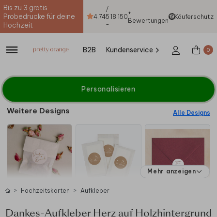
Bis zu 3 gratis
/
+
Probedrucke für deine
4.74
5
18.150
Käuferschutz
Bewertungen
-
Hochzeit
B2B
Kundenservice
0
Personalisieren
Weitere Designs
Alle Designs
Mehr anzeigen
Hochzeitskarten
Aufkleber
Dankes-Aufkleber Herz auf Holzhintergrund