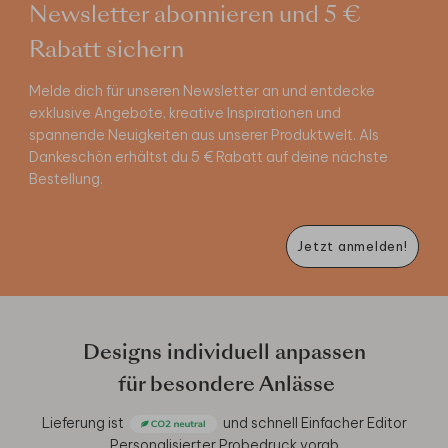
Newsletter abonnieren und 5 €
Rabatt sichern
Melde dich für unseren Newsletter an und entdecke
exklusive Angebote, kreative Inspirationen und
spannende Neuigkeiten aus unserer Produktwelt. Als
Dankeschön erhältst du 5 € Rabatt auf deine nächste
Bestellung.
Jetzt anmelden!
Designs individuell anpassen
für besondere Anlässe
Lieferung ist
und schnell
Einfacher Editor
Personalisierter Probedruck vorab