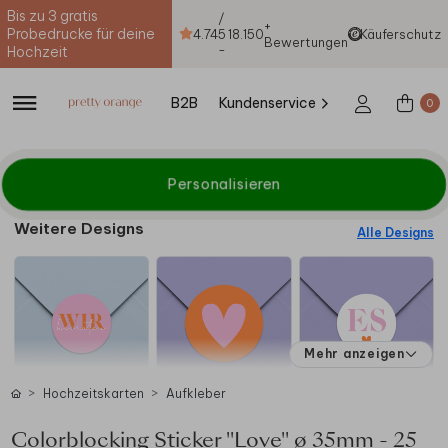
Bis zu 3 gratis
/
+
Probedrucke für deine
4.74
5
18.150
Käuferschutz
Bewertungen
-
Hochzeit
B2B
Kundenservice
0
Personalisieren
Weitere Designs
Alle Designs
Mehr anzeigen
Hochzeitskarten
Aufkleber
Colorblocking Sticker "Love" ø 35mm - 25