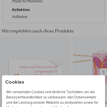
Made for Moments
Kollektion
Aufkleber
Wir empfehlen auch diese Produkte
Cookies
Wir verwenden Cookies und ähnliche Techniken, um die
Benutzerfreundlichkeit zu verbessern, den Datenverkehr
und die Leistung unserer Website zu analysieren sowie für
ADRESSAUFKLEBER
ANH