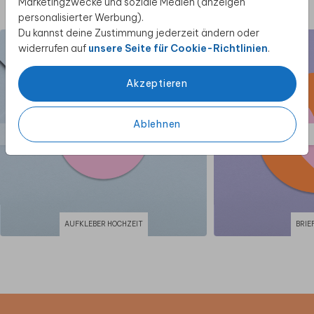
Marketingzwecke und soziale Medien (anzeigen
Diese Produkte könnten dir auch gefallen
personalisierter Werbung).
Du kannst deine Zustimmung jederzeit ändern oder
widerrufen auf
unsere Seite für Cookie-Richtlinien
.
Akzeptieren
Ablehnen
AUFKLEBER HOCHZEIT
BRIE