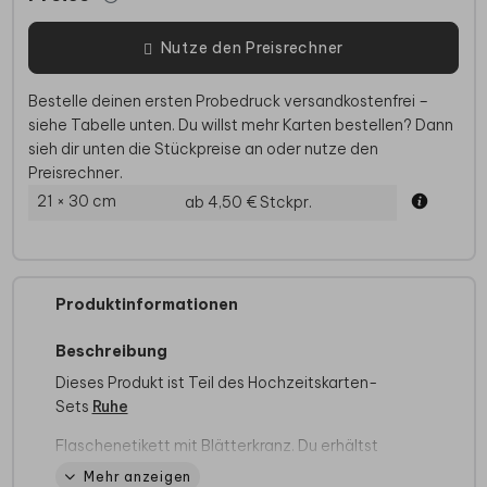
Nutze den Preisrechner
Bestelle deinen ersten Probedruck versandkostenfrei –
siehe Tabelle unten. Du willst mehr Karten bestellen? Dann
sieh dir unten die Stückpreise an oder nutze den
Preisrechner.
21 × 30 cm
ab 4,50 €
Stckpr.
Produktinformationen
Beschreibung
Dieses Produkt ist Teil des Hochzeitskarten-
Sets
Ruhe
Flaschenetikett mit Blätterkranz. Du erhältst
einen Bogen mit fünf Flaschenetiketten in
Mehr anzeigen