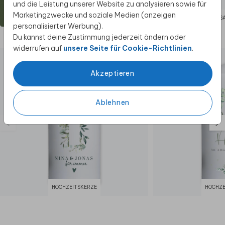
und die Leistung unserer Website zu analysieren sowie für
Marketingzwecke und soziale Medien (anzeigen
ABSENDERAUFKLEBER
ADRESS
personalisierter Werbung).
Du kannst deine Zustimmung jederzeit ändern oder
Diese Produkte könnten dir auch gefallen
widerrufen auf
unsere Seite für Cookie-Richtlinien
.
Akzeptieren
Ablehnen
HOCHZEITSKERZE
HOCHZE