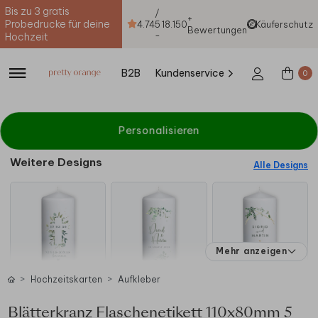
Bis zu 3 gratis
/
+
Probedrucke für deine
4.74
5
18.150
Käuferschutz
Bewertungen
-
Hochzeit
B2B
Kundenservice
0
Personalisieren
Weitere Designs
Alle Designs
Mehr anzeigen
Hochzeitskarten
Aufkleber
Blätterkranz Flaschenetikett 110x80mm 5