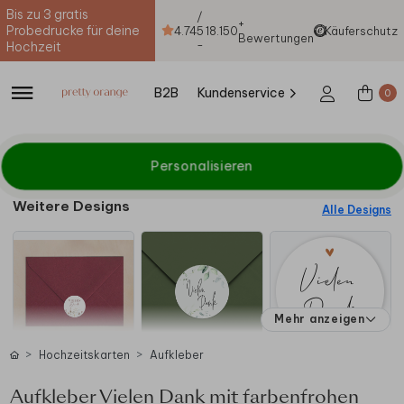
Bis zu 3 gratis
/
+
Probedrucke für deine
4.74
5
18.150
Käuferschutz
Bewertungen
-
Hochzeit
B2B
Kundenservice
0
Personalisieren
Weitere Designs
Alle Designs
Mehr anzeigen
Hochzeitskarten
Aufkleber
Aufkleber Vielen Dank mit farbenfrohen