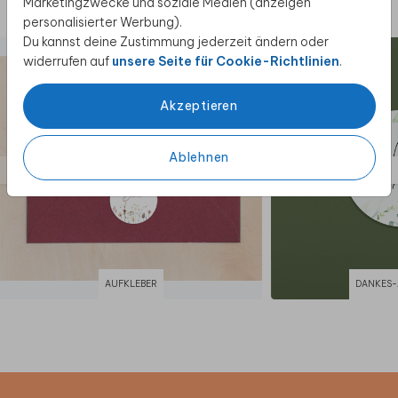
Marketingzwecke und soziale Medien (anzeigen
Diese Produkte könnten dir auch gefallen
personalisierter Werbung).
Du kannst deine Zustimmung jederzeit ändern oder
widerrufen auf
unsere Seite für Cookie-Richtlinien
.
Akzeptieren
Ablehnen
AUFKLEBER
DANKES-