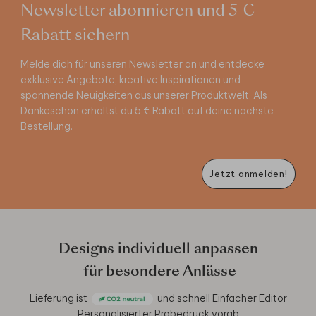
Newsletter abonnieren und 5 €
Rabatt sichern
Melde dich für unseren Newsletter an und entdecke
exklusive Angebote, kreative Inspirationen und
spannende Neuigkeiten aus unserer Produktwelt. Als
Dankeschön erhältst du 5 € Rabatt auf deine nächste
Bestellung.
Jetzt anmelden!
Designs individuell anpassen
für besondere Anlässe
Lieferung ist
und schnell
Einfacher Editor
Personalisierter Probedruck vorab