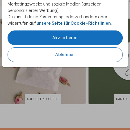
AUF
Marketingzwecke und soziale Medien (anzeigen
personalisierter Werbung).
Diese Produkte könnten dir auch gefallen
Du kannst deine Zustimmung jederzeit ändern oder
widerrufen auf
unsere Seite für Cookie-Richtlinien
.
Akzeptieren
Ablehnen
AUFKLEBER HOCHZEIT
DANKES-