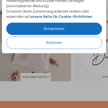
Marketingzwecke und soziale Medien (anzeigen
Diese Produkte könnten dir auch gefallen
personalisierter Werbung).
Du kannst deine Zustimmung jederzeit ändern oder
widerrufen auf
unsere Seite für Cookie-Richtlinien
.
Akzeptieren
Ablehnen
AUFKLEBER HOCHZEIT
AUF