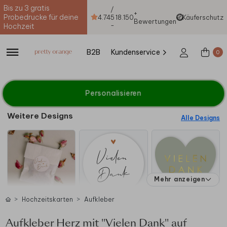
Bis zu 3 gratis
/
+
Probedrucke für deine
4.74
5
18.150
Käuferschutz
Bewertungen
-
Hochzeit
B2B
Kundenservice
0
Personalisieren
Weitere Designs
Alle Designs
Mehr anzeigen
Hochzeitskarten
Aufkleber
Aufkleber Herz mit "Vielen Dank" auf