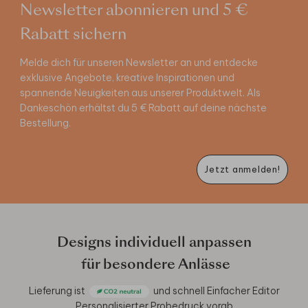
Newsletter abonnieren und 5 €
Rabatt sichern
Melde dich für unseren Newsletter an und entdecke
exklusive Angebote, kreative Inspirationen und
spannende Neuigkeiten aus unserer Produktwelt. Als
Dankeschön erhältst du 5 € Rabatt auf deine nächste
Bestellung.
Jetzt anmelden!
Designs individuell anpassen
für besondere Anlässe
Lieferung ist
und schnell
Einfacher Editor
Personalisierter Probedruck vorab