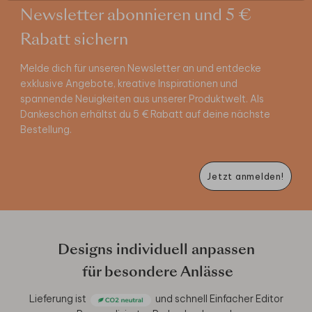
Newsletter abonnieren und 5 €
Rabatt sichern
Melde dich für unseren Newsletter an und entdecke
exklusive Angebote, kreative Inspirationen und
spannende Neuigkeiten aus unserer Produktwelt. Als
Dankeschön erhältst du 5 € Rabatt auf deine nächste
Bestellung.
Jetzt anmelden!
Designs individuell anpassen
für besondere Anlässe
Lieferung ist
und schnell
Einfacher Editor