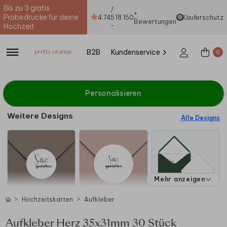
Bis zu 3 gratis
/
+
Probedrucke für deine
4.74
5
18.150
Käuferschutz
Bewertungen
-
Hochzeit
B2B
Kundenservice
0
Personalisieren
Weitere Designs
Alle Designs
Mehr anzeigen
Hochzeitskarten
Aufkleber
Aufkleber Herz 35x31mm 30 Stück