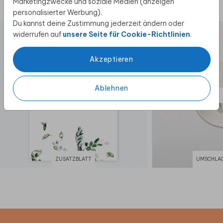
Marketingzwecke und soziale Medien (anzeigen
Diese Produkte könnten dir auch gefallen
personalisierter Werbung).
Du kannst deine Zustimmung jederzeit ändern oder
widerrufen auf
unsere Seite für Cookie-Richtlinien
.
Akzeptieren
Ablehnen
ZUSATZBLATT
UMSCHLAG