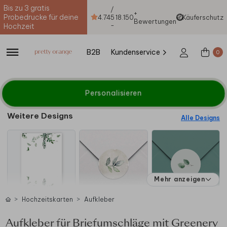
Bis zu 3 gratis
/
+
Probedrucke für deine
4.74
5
18.150
Käuferschutz
Bewertungen
-
Hochzeit
B2B
Kundenservice
0
Personalisieren
Weitere Designs
Alle Designs
Mehr anzeigen
Hochzeitskarten
Aufkleber
Aufkleber für Briefumschläge mit Greenery