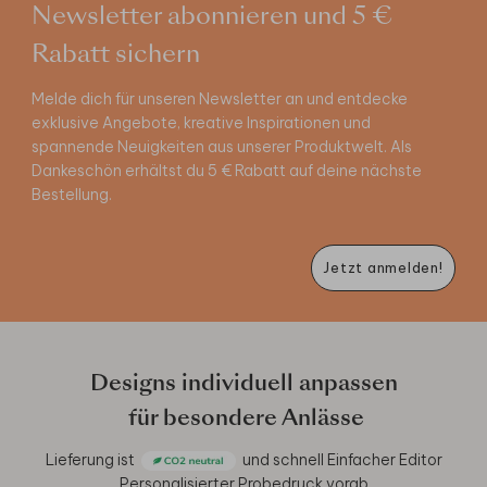
Newsletter abonnieren und 5 €
Rabatt sichern
Melde dich für unseren Newsletter an und entdecke
exklusive Angebote, kreative Inspirationen und
spannende Neuigkeiten aus unserer Produktwelt. Als
Dankeschön erhältst du 5 € Rabatt auf deine nächste
Bestellung.
Jetzt anmelden!
Designs individuell anpassen
für besondere Anlässe
Lieferung ist
und schnell
Einfacher Editor
Personalisierter Probedruck vorab