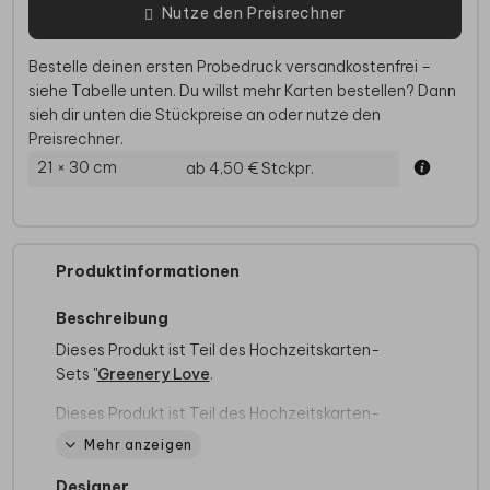
Nutze den Preisrechner
Bestelle deinen ersten Probedruck versandkostenfrei –
siehe Tabelle unten. Du willst mehr Karten bestellen? Dann
sieh dir unten die Stückpreise an oder nutze den
Preisrechner.
21 × 30 cm
ab 4,50 €
Stckpr.
Produktinformationen
Beschreibung
Dieses Produkt ist Teil des Hochzeitskarten-
Sets "
Greenery Love
.
Dieses Produkt ist Teil des Hochzeitskarten-
Sets
Eukalyptus Adoration
Mehr anzeigen
Designer