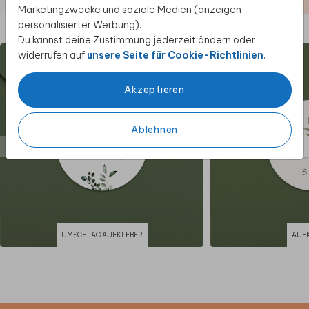
MENÜKARTE
Marketingzwecke und soziale Medien (anzeigen
personalisierter Werbung).
Diese Produkte könnten dir auch gefallen
Du kannst deine Zustimmung jederzeit ändern oder
widerrufen auf
unsere Seite für Cookie-Richtlinien
.
Akzeptieren
Ablehnen
UMSCHLAG AUFKLEBER
AUF