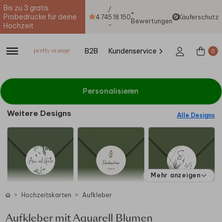
Bis zu 3 gratis
/
+
Probedrucke für deine
4.74
5
18.150
Käuferschutz
Bewertungen
-
Hochzeit
B2B
Kundenservice
0
Personalisieren
Weitere Designs
Alle Designs
Mehr anzeigen
Hochzeitskarten
Aufkleber
Aufkleber mit Aquarell Blumen