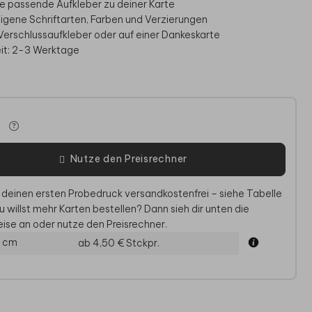
e passende Aufkleber zu deiner Karte
igene Schriftarten, Farben und Verzierungen
s Verschlussaufkleber oder auf einer Dankeskarte
eit: 2-3 Werktage
e
Nutze den Preisrechner
SCHLAG AUFKLEBER
GÄSTEBUCH
GESCHE
 deinen ersten Probedruck versandkostenfrei – siehe Tabelle
u willst mehr Karten bestellen? Dann sieh dir unten die
ise an oder nutze den Preisrechner.
0 cm
ab 4,50 €
Stckpr.