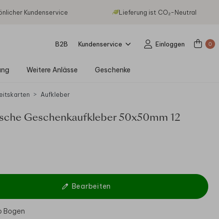
önlicher Kundenservice
Lieferung ist CO₂-Neutral
B2B
Kundenservice
Einloggen
0
ung
Weitere Anlässe
Geschenke
eitskarten
Aufkleber
ische Geschenkaufkleber 50x50mm 12
Bearbeiten
ro Bogen