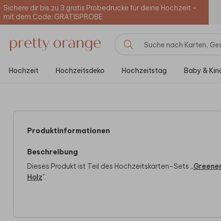
Sichere dir bis zu 3 gratis Probedrucke für deine Hochzeit -
mit dem Code: GRATISPROBE
Hochzeit
Hochzeitsdeko
Hochzeitstag
Baby & Kin
Produktinformationen
Beschreibung
Dieses Produkt ist Teil des Hochzeitskarten-Sets „
Greene
Holz
".