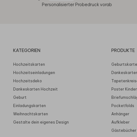
Personalisierter Probedruck vorab
KATEGORIEN
PRODUKTE
Hochzeitskarten
Geburtskart
Hochzeitseinladungen
Dankeskarte
Hochzeitsdeko
Tapetenkreis
Dankeskarten Hochzeit
Poster Kinde
Geburt
Briefumschlä
Einladungskarten
Pocketfolds
Weihnachtskarten
Anhänger
Gestalte dein eigenes Design
Aufkleber
Gästebücher