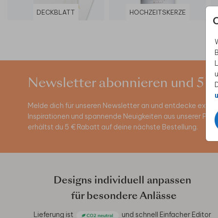
DECKBLATT
HOCHZEITSKERZE
W
B
L
u
Newsletter abonnieren und 5 €
D
u
Melde dich für unseren Newsletter an und entdecke exklus
Inspirationen und spannende Neuigkeiten aus unserer Pro
erhältst du 5 € Rabatt auf deine nächste Bestellung.
Designs individuell anpassen
für besondere Anlässe
Lieferung ist
und schnell
Einfacher Editor