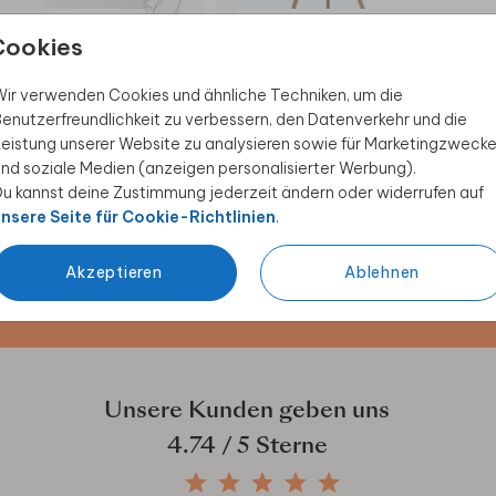
DECKBLATT
WILLKOMMENSSCHILD
FREU
Cookies
ir verwenden Cookies und ähnliche Techniken, um die
enutzerfreundlichkeit zu verbessern, den Datenverkehr und die
eistung unserer Website zu analysieren sowie für Marketingzweck
nd soziale Medien (anzeigen personalisierter Werbung).
 Rabatt sichern
u kannst deine Zustimmung jederzeit ändern oder widerrufen auf
nsere Seite für Cookie-Richtlinien
.
ive Angebote, kreative
duktwelt. Als Dankeschön
Akzeptieren
Ablehnen
Unsere Kunden geben uns
4.74
/ 5 Sterne