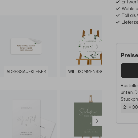
Entwerf
Wähle e
Toll al
Lieferz
Preis
ADRESSAUFKLEBER
WILLKOMMENSSCHILD
UM
Bestelle
unten. D
Stückpre
21 × 3