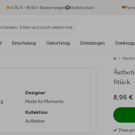
4.74
/ 5 -
18.150
+ Bewertungen
Käuferschutz
Pers
d
Einschulung
Geburtstag
Einladungen
Danksag
Hochz
Ästhet
Stück
Designer
8,95 €
ry
Made for Moments
Kollektion
Aufkleber
Preis p