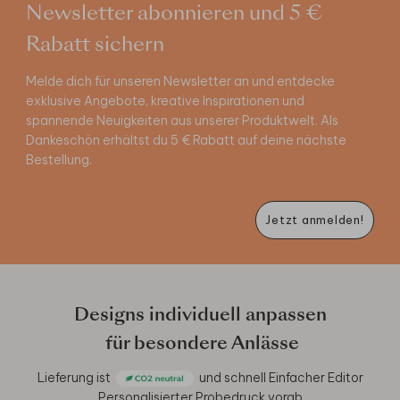
Newsletter abonnieren und 5 €
Rabatt sichern
Melde dich für unseren Newsletter an und entdecke
exklusive Angebote, kreative Inspirationen und
spannende Neuigkeiten aus unserer Produktwelt. Als
Dankeschön erhältst du 5 € Rabatt auf deine nächste
Bestellung.
Jetzt anmelden!
Designs individuell anpassen
für besondere Anlässe
Lieferung ist
und schnell
Einfacher Editor
Personalisierter Probedruck vorab