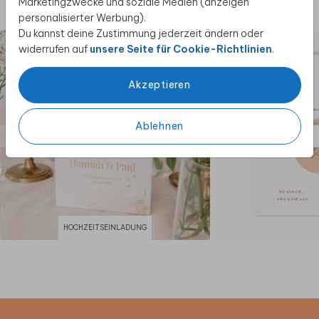
Marketingzwecke und soziale Medien (anzeigen
Diese Produkte könnten dir auch gefallen
personalisierter Werbung).
Du kannst deine Zustimmung jederzeit ändern oder
widerrufen auf
unsere Seite für Cookie-Richtlinien
.
Akzeptieren
Ablehnen
HOCHZEITSEINLADUNG