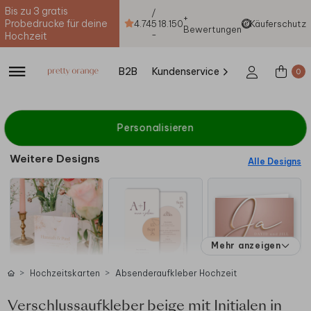
Bis zu 3 gratis
/
+
Probedrucke für deine
4.74
5
18.150
Käuferschutz
Bewertungen
-
Hochzeit
B2B
Kundenservice
0
Personalisieren
Weitere Designs
Alle Designs
Mehr anzeigen
Hochzeitskarten
Absenderaufkleber Hochzeit
Verschlussaufkleber beige mit Initialen in