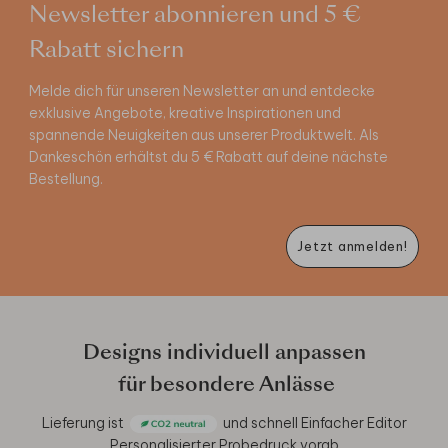
Newsletter abonnieren und 5 €
Rabatt sichern
Melde dich für unseren Newsletter an und entdecke
exklusive Angebote, kreative Inspirationen und
spannende Neuigkeiten aus unserer Produktwelt. Als
Dankeschön erhältst du 5 € Rabatt auf deine nächste
Bestellung.
Jetzt anmelden!
Designs individuell anpassen
für besondere Anlässe
Lieferung ist
und schnell
Einfacher Editor
Personalisierter Probedruck vorab