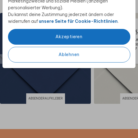
Marketingzwecke und soziale Medien (anzeigen
Diese Produkte könnten dir auch gefallen
personalisierter Werbung).
Du kannst deine Zustimmung jederzeit ändern oder
widerrufen auf
unsere Seite für Cookie-Richtlinien
.
Akzeptieren
Ablehnen
ABSENDERAUFKLEBER
ABSENDE