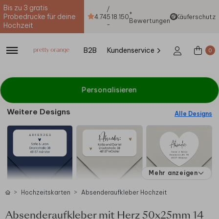
Bis zu 3 gratis
/
+
Probedrucke für deine
4.74
5
18.150
Käuferschutz
Bewertungen
-
Hochzeit
B2B
Kundenservice
0
Personalisieren
Weitere Designs
Alle Designs
Mehr anzeigen
Hochzeitskarten
Absenderaufkleber Hochzeit
Absenderaufkleber mit Herz 50x25mm 14