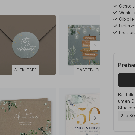
Gestalt
Wähle e
Gib all
Lieferz
Preis p
Preis
AUFKLEBER
GÄSTEBUCH
WI
Bestelle
unten. D
Stückpre
21 × 3