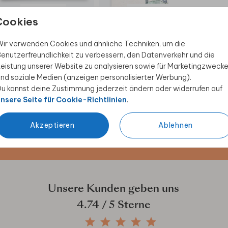
EINLADUNG
EINLADUNG
Cookies
ir verwenden Cookies und ähnliche Techniken, um die
enutzerfreundlichkeit zu verbessern, den Datenverkehr und die
eistung unserer Website zu analysieren sowie für Marketingzweck
nd soziale Medien (anzeigen personalisierter Werbung).
 Rabatt sichern
u kannst deine Zustimmung jederzeit ändern oder widerrufen auf
nsere Seite für Cookie-Richtlinien
.
ive Angebote, kreative
duktwelt. Als Dankeschön
Akzeptieren
Ablehnen
Unsere Kunden geben uns
4.74
/ 5 Sterne