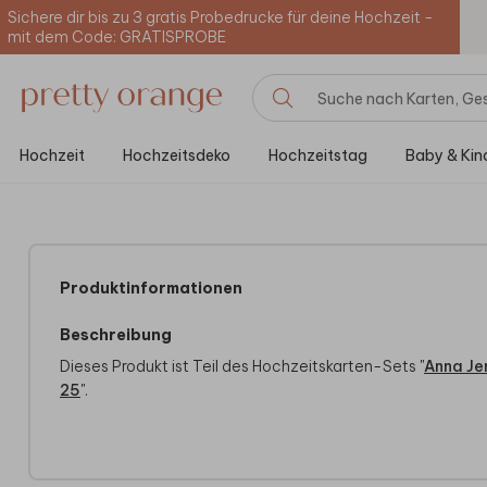
Sichere dir bis zu 3 gratis Probedrucke für deine Hochzeit -
mit dem Code: GRATISPROBE
Hochzeit
Hochzeitsdeko
Hochzeitstag
Baby & Kin
Produktinformationen
Beschreibung
Dieses Produkt ist Teil des Hochzeitskarten-Sets "
Anna Je
25
".