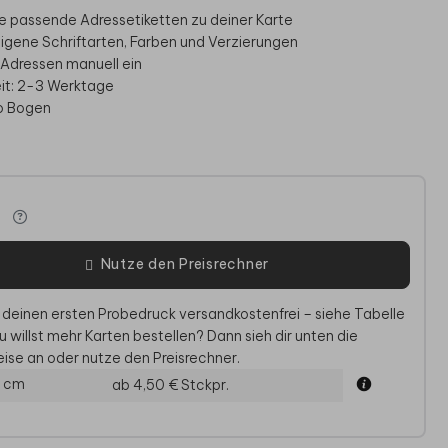
e passende Adressetiketten zu deiner Karte
igene Schriftarten, Farben und Verzierungen
e Adressen manuell ein
eit: 2-3 Werktage
ro Bogen
e
LLKOMMENSSCHILD
WILLKOMMENSSCHILD
Nutze den Preisrechner
 deinen ersten Probedruck versandkostenfrei – siehe Tabelle
u willst mehr Karten bestellen? Dann sieh dir unten die
ise an oder nutze den Preisrechner.
0 cm
ab 4,50 €
Stckpr.