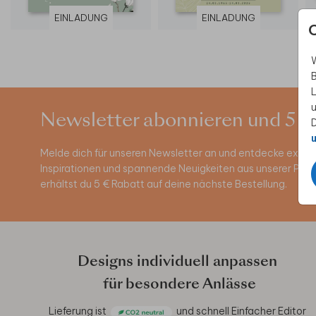
EINLADUNG
EINLADUNG
W
B
L
u
Newsletter abonnieren und 5 €
D
u
Melde dich für unseren Newsletter an und entdecke exklus
Inspirationen und spannende Neuigkeiten aus unserer Pro
erhältst du 5 € Rabatt auf deine nächste Bestellung.
Designs individuell anpassen
für besondere Anlässe
Lieferung ist
und schnell
Einfacher Editor