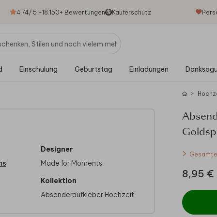
4.74
/ 5 -
18.150
+ Bewertungen
Käuferschutz
Pers
d
Einschulung
Geburtstag
Einladungen
Danksag
Hochz
Absend
Goldsp
Designer
Gesamtes
ns
Made for Moments
8,95 €
Kollektion
Absenderaufkleber Hochzeit