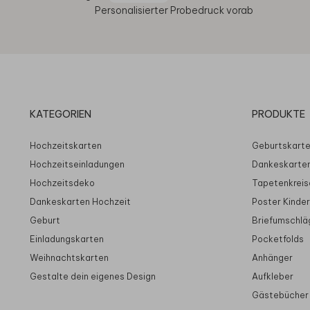
Personalisierter Probedruck vorab
KATEGORIEN
PRODUKTE
Hochzeitskarten
Geburtskart
Hochzeitseinladungen
Dankeskarte
Hochzeitsdeko
Tapetenkreis
Dankeskarten Hochzeit
Poster Kinde
Geburt
Briefumschlä
Einladungskarten
Pocketfolds
Weihnachtskarten
Anhänger
Gestalte dein eigenes Design
Aufkleber
Gästebücher