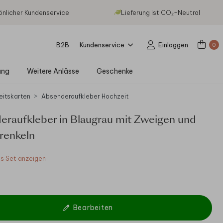
önlicher Kundenservice
Lieferung ist CO₂-Neutral
B2B
Kundenservice
Einloggen
0
ung
Weitere Anlässe
Geschenke
eitskarten
Absenderaufkleber Hochzeit
eraufkleber in Blaugrau mit Zweigen und
renkeln
 Set anzeigen
Bearbeiten