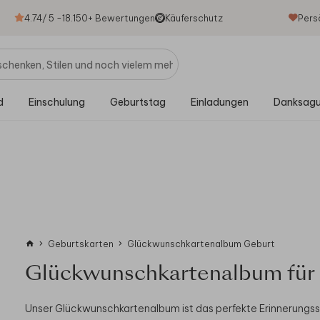
4.74
/ 5 -
18.150
+ Bewertungen
Käuferschutz
Pers
d
Einschulung
Geburtstag
Einladungen
Danksag
Geburtskarten
Glückwunschkartenalbum Geburt
Glückwunschkartenalbum für
Unser Glückwunschkartenalbum ist das perfekte Erinnerungss