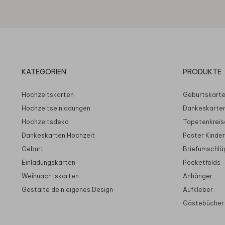
KATEGORIEN
PRODUKTE
Hochzeitskarten
Geburtskart
Hochzeitseinladungen
Dankeskarte
Hochzeitsdeko
Tapetenkreis
Dankeskarten Hochzeit
Poster Kinde
Geburt
Briefumschlä
Einladungskarten
Pocketfolds
Weihnachtskarten
Anhänger
Gestalte dein eigenes Design
Aufkleber
Gästebücher