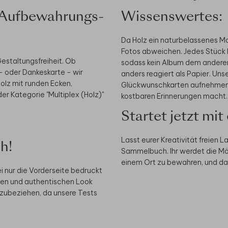
n-Aufbewahrungs-
Wissenswertes:
Da Holz ein naturbelassenes Mat
Fotos abweichen. Jedes Stück 
estaltungsfreiheit. Ob
sodass kein Album dem anderen g
s- oder Dankeskarte - wir
anders reagiert als Papier. U
lz mit runden Ecken,
Glückwunschkarten aufnehmen, 
der Kategorie "Multiplex (Holz)"
kostbaren Erinnerungen macht.
Startet jetzt mi
Lasst eurer Kreativität freien 
h!
Sammelbuch. Ihr werdet die Mög
einem Ort zu bewahren, und das 
 nur die Vorderseite bedruckt
chen und authentischen Look
inzubeziehen, da unsere Tests