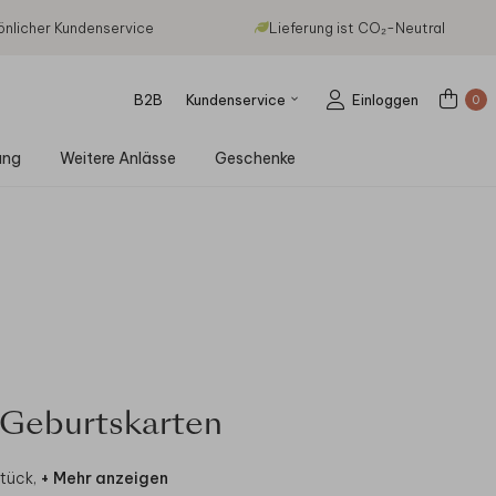
önlicher Kundenservice
Lieferung ist CO₂-Neutral
B2B
Kundenservice
Einloggen
0
ung
Weitere Anlässe
Geschenke
 Geburtskarten
tück,
+ Mehr anzeigen