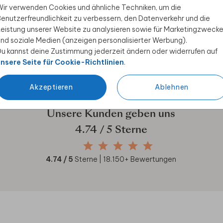
ir verwenden Cookies und ähnliche Techniken, um die
 Rabatt sichern
enutzerfreundlichkeit zu verbessern, den Datenverkehr und die
eistung unserer Website zu analysieren sowie für Marketingzweck
ive Angebote, kreative
nd soziale Medien (anzeigen personalisierter Werbung).
duktwelt. Als Dankeschön
u kannst deine Zustimmung jederzeit ändern oder widerrufen auf
nsere Seite für Cookie-Richtlinien
.
Akzeptieren
Ablehnen
Unsere Kunden geben uns
4.74
/ 5 Sterne
4.74
/ 5
Sterne |
18.150
+ Bewertungen