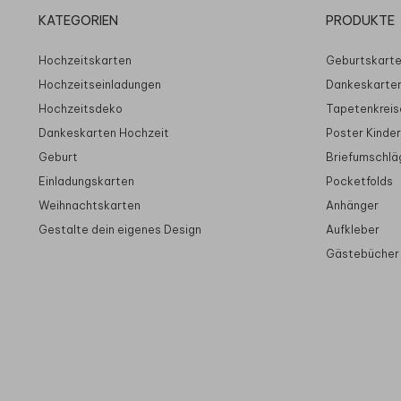
KATEGORIEN
PRODUKTE
Hochzeitskarten
Geburtskart
Hochzeitseinladungen
Dankeskarte
Hochzeitsdeko
Tapetenkreis
Dankeskarten Hochzeit
Poster Kinde
Geburt
Briefumschlä
Einladungskarten
Pocketfolds
Weihnachtskarten
Anhänger
Gestalte dein eigenes Design
Aufkleber
Gästebücher