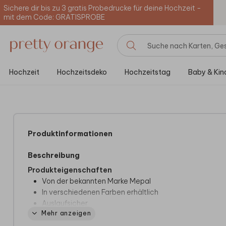
Sichere dir bis zu 3 gratis Probedrucke für deine Hochzeit -
mit dem Code: GRATISPROBE
Hochzeit
Hochzeitsdeko
Hochzeitstag
Baby & Kin
Produktinformationen
Beschreibung
Produkteigenschaften
Von der bekannten Marke Mepal
In verschiedenen Farben erhältlich
Auslaufsicher
Mehr anzeigen
Mit praktischer Schlaufe zum Halten der Flasche
Einfach zerlegbar