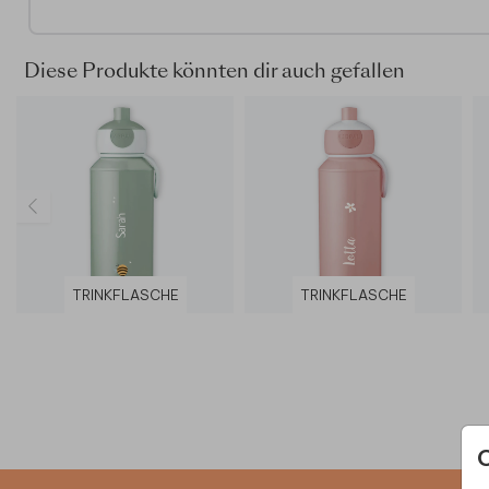
BPA-frei
Teil mit Druck vorzugsweise per Hand waschen (oder 
Grad in der Spülmaschine)
Diese Produkte könnten dir auch gefallen
Abmessungen und Fassungsvermögen
Fassungsvermögen: 400 ml
Personalisierbare Fläche: 28 x 90 mm
Abmessung Flasche: 70 x 155 mm
NEU:
Siehe auch unsere rundum
bedruckten Trinkflasche
TRINKFLASCHE
TRINKFLASCHE