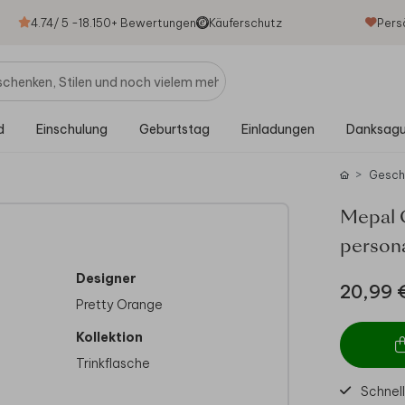
4.74
/ 5 -
18.150
+ Bewertungen
Käuferschutz
Pers
d
Einschulung
Geburtstag
Einladungen
Danksag
Gesch
Mepal 
persona
Designer
20,99 
Pretty Orange
Kollektion
Trinkflasche
Schnell