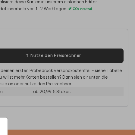
alisiere deine Karten in unserem einfachen Editor
det innerhalb von 1-2 Werktagen
e
Nutze den Preisrechner
 deinen ersten Probedruck versandkostenfrei – siehe Tabelle
u willst mehr Karten bestellen? Dann sieh dir unten die
TRINKFLASCHE
TRINKFLASCHE
TR
ise an oder nutze den Preisrechner.
cm
ab 20,99 €
Stckpr.