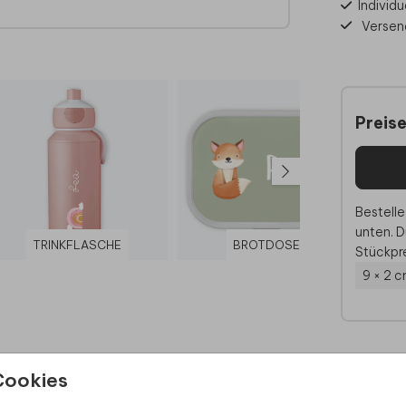
Individu
Versen
bis 60
Preis
n
.
Bestelle
unten. D
TRINKFLASCHE
BROTDOSE
Stückpre
9 × 2 
Cookies