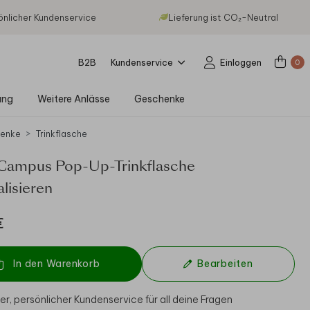
önlicher Kundenservice
Lieferung ist CO₂-Neutral
B2B
Kundenservice
Einloggen
0
ung
Weitere Anlässe
Geschenke
enke
Trinkflasche
Campus Pop-Up-Trinkflasche
lisieren
€
In den Warenkorb
Bearbeiten
er, persönlicher Kundenservice für all deine Fragen