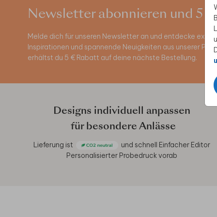
W
Newsletter abonnieren und 5 €
B
L
Melde dich für unseren Newsletter an und entdecke exklus
u
Inspirationen und spannende Neuigkeiten aus unserer Pro
D
erhältst du 5 € Rabatt auf deine nächste Bestellung.
u
Designs individuell anpassen
für besondere Anlässe
Lieferung ist
und schnell
Einfacher Editor
Personalisierter Probedruck vorab