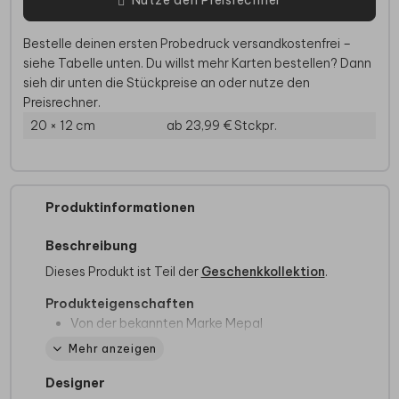
Bestelle deinen ersten Probedruck versandkostenfrei –
siehe Tabelle unten. Du willst mehr Karten bestellen? Dann
sieh dir unten die Stückpreise an oder nutze den
Preisrechner.
20 × 12 cm
ab 23,99 €
Stckpr.
Produktinformationen
Beschreibung
Dieses Produkt ist Teil der
Geschenkkollektion
.
Produkteigenschaften
Von der bekannten Marke Mepal
Flasche mit Rundumdruck
Mehr anzeigen
In verschiedenen Farben erhältlich
Auslaufsicher
Designer