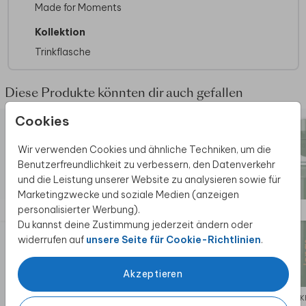
Mit praktischer Schlaufe zum Halten der
Made for Moments
Flasche
Kollektion
Einfach zerlegbar
BPA-frei
Trinkflasche
Teil mit Druck vorzugsweise per Hand
waschen (oder bis 60 Grad in der
Spülmaschine)
Diese Produkte könnten dir auch gefallen
Abmessungen und Fassungsvermögen
Cookies
Fassungsvermögen: 400 ml
Personalisierbare Fläche: 28 x 90 mm
Wir verwenden Cookies und ähnliche Techniken, um die
Abmessung Flasche: 70 x 155 mm
Benutzerfreundlichkeit zu verbessern, den Datenverkehr
und die Leistung unserer Website zu analysieren sowie für
Marketingzwecke und soziale Medien (anzeigen
personalisierter Werbung).
Du kannst deine Zustimmung jederzeit ändern oder
widerrufen auf
unsere Seite für Cookie-Richtlinien
.
Akzeptieren
TRINKFLASCHE
TRINK