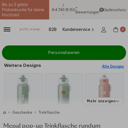
Bis zu 3 gratis
/
+
Probedrucke für deine
4.74
5
18.150
Käuferschutz
Bewertungen
-
Hochzeit
B2B
Kundenservice
0
Personalisieren
Weitere Designs
Alle Designs
Mehr anzeigen
Geschenke
Trinkflasche
Mepal pop-up Trinkflasche rundum