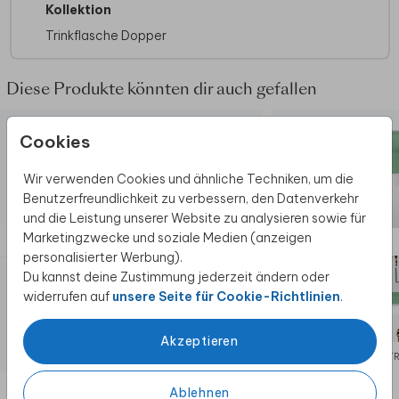
Kollektion
Geeignet für:
Kalte und heiße Getränke
Material:
Innenseite aus hochwertigem
Trinkflasche Dopper
Edelstahl
Personalisierung:
Mit Namen, Text, Bild oder
Diese Produkte könnten dir auch gefallen
Foto gestaltbar
Spülmaschinenfest:
Ja, bis maximal 65 °C
Eigenschaften:
BPA-frei, weichmacherfrei
Cookies
und schadstofffrei
Wir verwenden Cookies und ähnliche Techniken, um die
Hinweis:
Der Druck der Farbe Weiß ist auf
Benutzerfreundlichkeit zu verbessern, den Datenverkehr
Dopper-Flaschen derzeit leider nicht möglich.
und die Leistung unserer Website zu analysieren sowie für
Weiße Elemente sind auf der Flasche daher
Marketingzwecke und soziale Medien (anzeigen
nicht sichtbar.
personalisierter Werbung).
Du kannst deine Zustimmung jederzeit ändern oder
widerrufen auf
unsere Seite für Cookie-Richtlinien
.
Akzeptieren
DOPPER TRINKFLASCHE
DOPPER T
Ablehnen