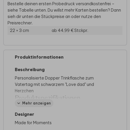
Bestelle deinen ersten Probedruck versandkostenfrei –
siehe Tabelle unten. Du willst mehr Karten bestellen? Dann
sieh dir unten die Stückpreise an oder nutze den
Preisrechner.
22 × 3 cm
ab 44,99 €
Stckpr.
Produktinformationen
Beschreibung
Personalisierte Dopper Trinkflasche zum
Vatertag mit schwarzem "Love dad" und
Herzchen
Produktspezifikationen
Mehr anzeigen
Marke:
Dopper
Designer
Inhalt:
350 ml oder 580 ml
Isolierung:
Hält Getränke bis zu 24 Stunden
Made for Moments
kalt und bis zu 9 Stunden heiß