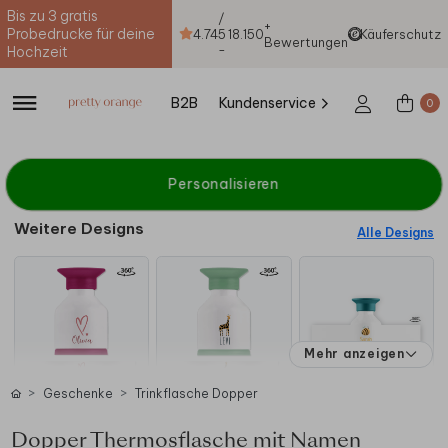
Bis zu 3 gratis
/
+
Probedrucke für deine
4.74
5
18.150
Käuferschutz
Bewertungen
-
Hochzeit
B2B
Kundenservice
0
Personalisieren
Weitere Designs
Alle Designs
Mehr anzeigen
Geschenke
Trinkflasche Dopper
Dopper Thermosflasche mit Namen