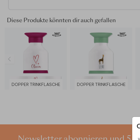
- In verschiedenen Farben erhältlich
- Wichtig: Dies ist keine Thermosflasche
- Maße der Flasche: Durchmesser 6 cm, Höhe 19 cm
Diese Produkte könnten dir auch gefallen
- 90 % recycelter Edelstahl
- Spülmaschinenfest bis 65 °C
NEU:
Siehe auch unsere rundum
bedruckten Trinkflasche
DOPPER TRINKFLASCHE
DOPPER TRINKFLASCHE
Newsletter abonnieren und 5 €
W