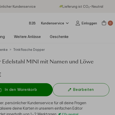
önlicher Kundenservice
Lieferung ist CO₂-Neutral
B2B
Kundenservice
Einloggen
0
ung
Weitere Anlässe
Geschenke
enke
Trinkflasche Dopper
 Edelstahl MINI mit Namen und Löwe
€
In den Warenkorb
Bearbeiten
er, persönlicher Kundenservice für all deine Fragen
alisiere deine Karten in unserem einfachen Editor
det innerhalb von 1-2 Werktagen