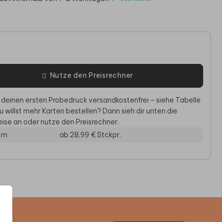
e
Nutze den Preisrechner
 deinen ersten Probedruck versandkostenfrei – siehe Tabelle
u willst mehr Karten bestellen? Dann sieh dir unten die
ise an oder nutze den Preisrechner.
KFLASCHE EDELSTAHL
DOPPER TRINKFLASCHE
DOPPER
 cm
ab 28,99 €
Stckpr.