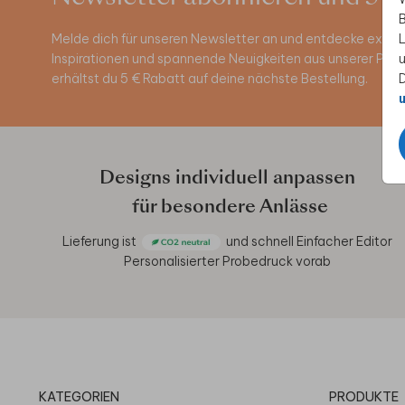
B
Melde dich für unseren Newsletter an und entdecke exklus
L
Inspirationen und spannende Neuigkeiten aus unserer Pro
u
erhältst du 5 € Rabatt auf deine nächste Bestellung.
D
u
Designs individuell anpassen
für besondere Anlässe
Lieferung ist
und schnell
Einfacher Editor
Personalisierter Probedruck vorab
KATEGORIEN
PRODUKTE