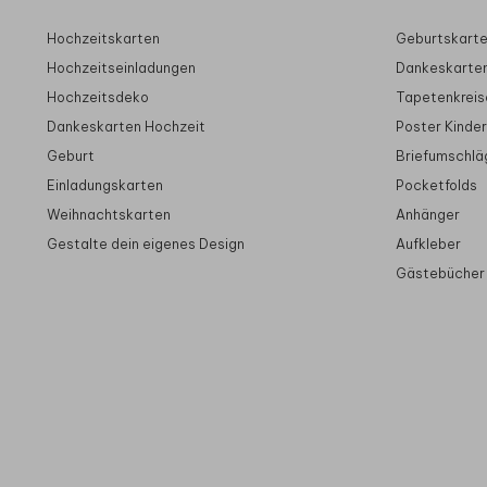
Hochzeitskarten
Geburtskart
Hochzeitseinladungen
Dankeskarte
Hochzeitsdeko
Tapetenkreis
Dankeskarten Hochzeit
Poster Kinde
Geburt
Briefumschlä
Einladungskarten
Pocketfolds
Weihnachtskarten
Anhänger
Gestalte dein eigenes Design
Aufkleber
Gästebücher