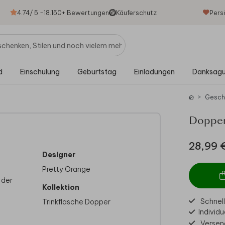
4.74
/ 5 -
18.150
+ Bewertungen
Käuferschutz
Pers
d
Einschulung
Geburtstag
Einladungen
Danksag
Gesch
Dopper
28,99 
Designer
Pretty Orange
 der
Kollektion
Schnell
Trinkflasche Dopper
Individu
Versen