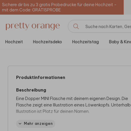
Sichere dir bis zu 3 gratis Probedrucke für deine Hochzeit -
mit dem Code: GRATISPROBE
Hochzeit
Hochzeitsdeko
Hochzeitstag
Baby & Kin
Produktinformationen
Beschreibung
Eine Dopper MINI Flasche mit deinem eigenen Design. Die
Flasche zeigt eine Illustration eines Löwenkopfs. Unterhalb
Illustration ist Platz für deinen Namen.
Mehr anzeigen
Spezifikationen der Dopper MINI Trinkflasche
- Fassungsvermögen: 350 ml