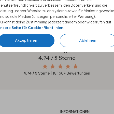
enutzerfreundlichkeit zu verbessern, den Datenverkehr und die
ive Angebote, kreative
eistung unserer Website zu analysieren sowie für Marketingzweck
duktwelt. Als Dankeschön
nd soziale Medien (anzeigen personalisierter Werbung).
u kannst deine Zustimmung jederzeit ändern oder widerrufen auf
nsere Seite für Cookie-Richtlinien
.
Akzeptieren
Ablehnen
Unsere Kunden geben uns
4.74
/ 5 Sterne
4.74
/ 5
Sterne |
18.150
+ Bewertungen
INFORMATIONEN