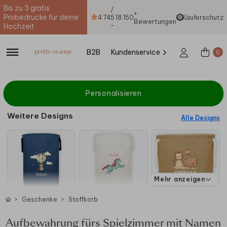
Bis zu 3 gratis
/
+
Probedrucke für deine
4.74
5
18.150
Käuferschutz
Bewertungen
-
Hochzeit
B2B
Kundenservice
0
Personalisieren
Weitere Designs
Alle Designs
Mehr anzeigen
Geschenke
Stoffkorb
Aufbewahrung fürs Spielzimmer mit Namen