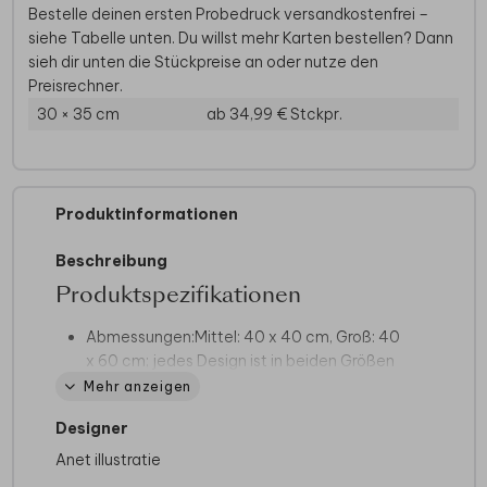
Bestelle deinen ersten Probedruck versandkostenfrei –
siehe Tabelle unten. Du willst mehr Karten bestellen? Dann
sieh dir unten die Stückpreise an oder nutze den
Preisrechner.
30 × 35 cm
ab 34,99 €
Stckpr.
Produktinformationen
Beschreibung
Produktspezifikationen
Abmessungen:
Mittel: 40 x 40 cm, Groß: 40
x 60 cm; jedes Design ist in beiden Größen
erhältlich
Mehr anzeigen
Material:
Sehr stabile Baumwolle mit
Designer
geflochtenen Griffen
Druck:
Print
Anet illustratie