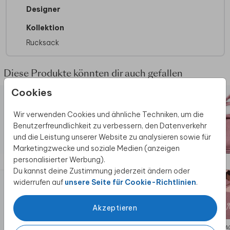
Produktspezifikationen
Designer
Farbe:
Erhältlich in verschiedenen Farben
Kollektion
Abmessungen (LxBxH):
42 x 34 cm
Rucksack
Material:
Polyester, Wasserabweisend
Verstärkte Ecken
Zugkordeln in der Farbe der Tasche
Diese Produkte könnten dir auch gefallen
Nicht für die Waschmaschine geeignet
Cookies
Wir verwenden Cookies und ähnliche Techniken, um die
Benutzerfreundlichkeit zu verbessern, den Datenverkehr
und die Leistung unserer Website zu analysieren sowie für
Marketingzwecke und soziale Medien (anzeigen
personalisierter Werbung).
Du kannst deine Zustimmung jederzeit ändern oder
widerrufen auf
unsere Seite für Cookie-Richtlinien
.
Akzeptieren
RUCKSACK ADVENTURE
RUCKSAC