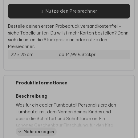
Nutze den Preisrechner
Bestelle deinen ersten Probedruck versandkostenfrei –
siehe Tabelle unten. Du willst mehr Karten bestellen? Dann
sieh dir unten die Stückpreise an oder nutze den
Preisrechner.
22 × 25 cm
ab 14,99 €
Stckpr.
Produktinformationen
Beschreibung
Was für ein cooler Turnbeutel! Personalisiere den
Turnbeutel mit dem Namen deines Kindes und
passe die Schriftart und Schriftfarbe an. Ein
schönes Geschenk zur Einschulung, für den Kita
Mehr anzeigen
Start, aber auch für ältere Kinder.