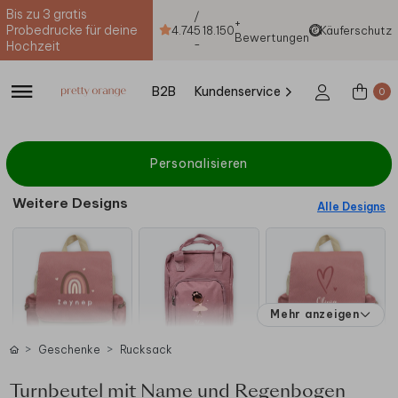
Bis zu 3 gratis
/
+
Probedrucke für deine
4.74
5
18.150
Käuferschutz
Bewertungen
-
Hochzeit
B2B
Kundenservice
0
Personalisieren
Weitere Designs
Alle Designs
Mehr anzeigen
Geschenke
Rucksack
Turnbeutel mit Name und Regenbogen