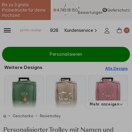
Bis zu 3 gratis
/
+
Probedrucke für deine
4.74
5
18.150
Käuferschutz
Bewertungen
-
Hochzeit
B2B
Kundenservice
0
Personalisieren
Weitere Designs
Alle Designs
Mehr anzeigen
Geschenke
Reisetrolley
Personalisierter Trolley mit Namen und