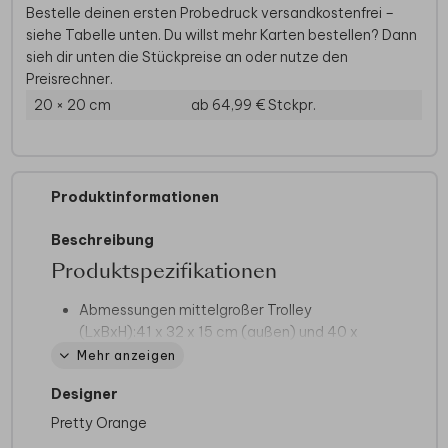
Bestelle deinen ersten Probedruck versandkostenfrei –
siehe Tabelle unten. Du willst mehr Karten bestellen? Dann
sieh dir unten die Stückpreise an oder nutze den
Preisrechner.
20 × 20 cm
ab 64,99 €
Stckpr.
Produktinformationen
Beschreibung
Produktspezifikationen
Abmessungen mittelgroßer Trolley
(LxBxH):
41 x 32 x 15 cm (außen) und 40 x
32 x 15 cm (innen)
Mehr anzeigen
Abmessungen großer Trolley (LxBxH):
50 x
Designer
35 x 17 cm (außen) und 48 x 35 x 17 cm
(innen)
Pretty Orange
Marke:
Bulbby