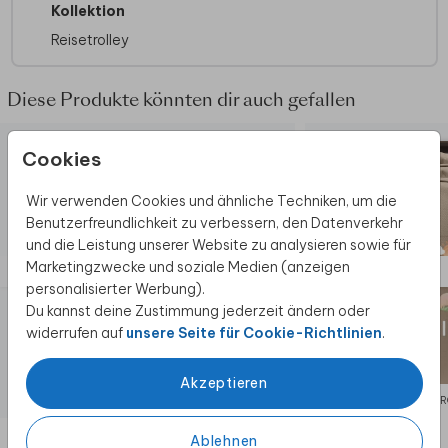
Kollektion
Material:
Wasserabweisendes 600 D
Material
Reisetrolley
Gewicht mittelgroßer Trolley:
ca. 1,58 kg
Gewicht großer Trolley:
ca. 1,84 kg
Diese Produkte könnten dir auch gefallen
Ausziehbarer Ziehgriff, schön in einem Fach
mit Reißverschluss verstaut
Innenfach mit Reißverschluss, Außenfach
Cookies
mit Reißverschluss
Zusätzlicher Schutz unten durch robuste
Wir verwenden Cookies und ähnliche Techniken, um die
Knöpfe
Benutzerfreundlichkeit zu verbessern, den Datenverkehr
Handlich durch die zwei praktischen Räder
und die Leistung unserer Website zu analysieren sowie für
Geeignet als Handgepäck im Flugzeug
Marketingzwecke und soziale Medien (anzeigen
personalisierter Werbung).
Du kannst deine Zustimmung jederzeit ändern oder
widerrufen auf
unsere Seite für Cookie-Richtlinien
.
Akzeptieren
REISETROLLEY M/L
REISETR
Ablehnen