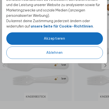
und die Leistung unserer Website zu analysieren sowie für
Marketingzwecke und soziale Medien (anzeigen
KINDERKOFFER
DOPPER T
personalisierter Werbung).
Du kannst deine Zustimmung jederzeit ändern oder
Diese Produkte könnten dir auch gefallen
widerrufen auf
unsere Seite für Cookie-Richtlinien
.
Akzeptieren
Ablehnen
KINDERBESTECK
KINDE