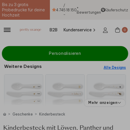
Bis zu 3 gratis
/
+
Probedrucke für deine
4.74
5
18.150
Käuferschutz
Bewertungen
-
Hochzeit
B2B
Kundenservice
0
Personalisieren
Weitere Designs
Alle Designs
Mehr anzeigen
Geschenke
Kinderbesteck
Kinderbesteck mit Löwen, Panther und