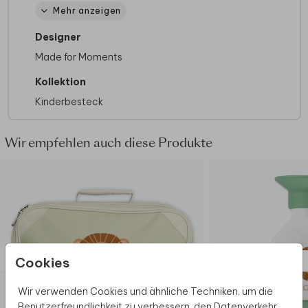
Abmessungen:
16 cm lang
Mehr anzeigen
Material:
Stabiler Kunststoff
BPA frei:
Ja
Designer
Set:
Messer, Gabel und Löffel werden als Set
Made for Moments
verkauft
Pflege:
Vorzugweise von Hand spülen
Kollektion
Kinderbesteck
Wir empfehlen auch diese Produkte
Cookies
Wir verwenden Cookies und ähnliche Techniken, um die
Benutzerfreundlichkeit zu verbessern, den Datenverkehr