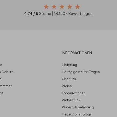
4.74
/ 5
Sterne |
18.150
+ Bewertungen
INFORMATIONEN
en
Lieferung
n Geburt
Häufig gestellte Fragen
e
Über uns
rzimmer
Preise
ge
Kooperationen
Probedruck
Widerrufsbelehrung
Inspirations-Blogs