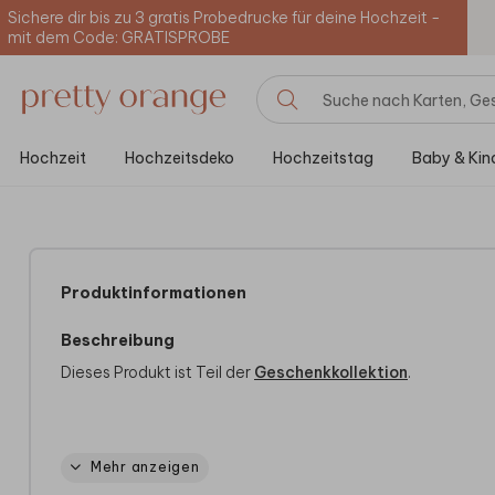
Sichere dir bis zu 3 gratis Probedrucke für deine Hochzeit -
mit dem Code: GRATISPROBE
Hochzeit
Hochzeitsdeko
Hochzeitstag
Baby & Kin
Produktinformationen
Beschreibung
Dieses Produkt ist Teil der
Geschenkkollektion
.
Produktspezifikationen
Mehr anzeigen