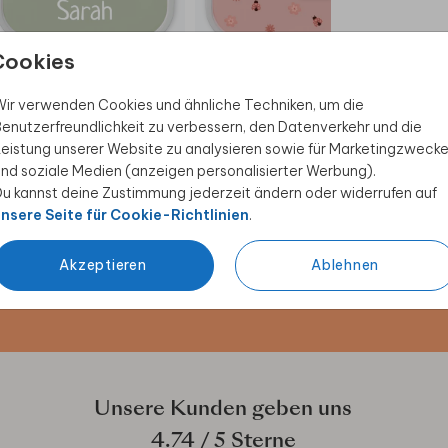
Cookies
BROTDOSE
BROTDOSE
ir verwenden Cookies und ähnliche Techniken, um die
enutzerfreundlichkeit zu verbessern, den Datenverkehr und die
eistung unserer Website zu analysieren sowie für Marketingzweck
nd soziale Medien (anzeigen personalisierter Werbung).
u kannst deine Zustimmung jederzeit ändern oder widerrufen auf
 Rabatt sichern
nsere Seite für Cookie-Richtlinien
.
ive Angebote, kreative
Akzeptieren
Ablehnen
duktwelt. Als Dankeschön
Unsere Kunden geben uns
4.74
/ 5 Sterne