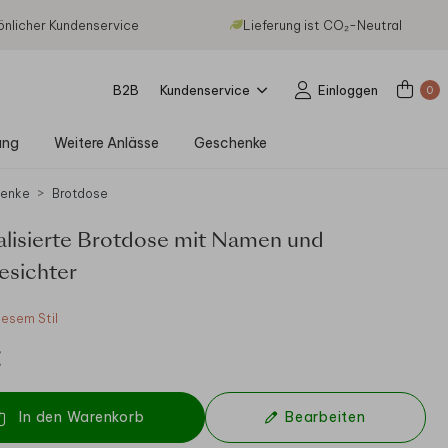
önlicher Kundenservice
Lieferung ist CO₂-Neutral
B2B
Kundenservice
Einloggen
0
ung
Weitere Anlässe
Geschenke
enke
Brotdose
alisierte Brotdose mit Namen und
esichter
iesem Stil
€
In den Warenkorb
Bearbeiten