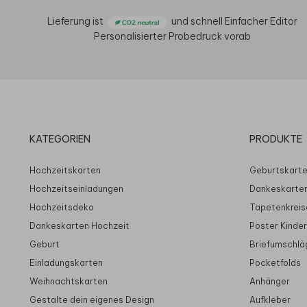
Lieferung ist
und schnell
Einfacher Editor
Personalisierter Probedruck vorab
KATEGORIEN
PRODUKTE
Hochzeitskarten
Geburtskart
Hochzeitseinladungen
Dankeskarte
Hochzeitsdeko
Tapetenkreis
Dankeskarten Hochzeit
Poster Kinde
Geburt
Briefumschlä
Einladungskarten
Pocketfolds
Weihnachtskarten
Anhänger
Gestalte dein eigenes Design
Aufkleber