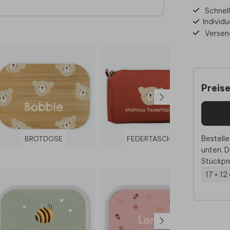
Schnell
Individu
Versen
Preis
d
Bestelle
BROTDOSE
FEDERTASCHE
unten. D
Stückpre
17 × 12
ön