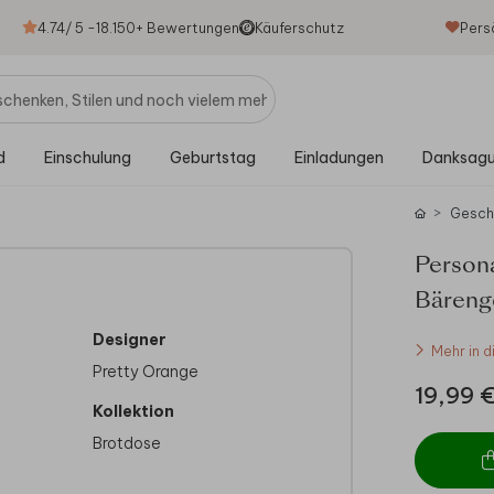
4.74
/ 5 -
18.150
+ Bewertungen
Käuferschutz
Pers
d
Einschulung
Geburtstag
Einladungen
Danksag
Gesch
Person
Bäreng
Designer
Mehr in d
Pretty Orange
19,99 
Kollektion
Brotdose