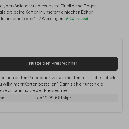
er, persönlicher Kundenservice für all deine Fragen
alisiere deine Karten in unserem einfachen Editor
det innerhalb von 1-2 Werktagen
e
Nutze den Preisrechner
FLASCHE RUNDUM
 deinen ersten Probedruck versandkostenfrei – siehe Tabelle
KINDERBECHER
BEDRUCKT
THER
u willst mehr Karten bestellen? Dann sieh dir unten die
ise an oder nutze den Preisrechner.
 cm
ab 19,99 €
Stckpr.