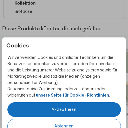
Kollektion
Inklusive:
Herausnehmbarer Behälter und
Gabel
Brotdose
Kindgerechte Nutzung:
Einfach von Kindern
zu öffnen
Diese Produkte könnten dir auch gefallen
Versiegelung:
Gute Versiegelung, das Essen
bleibt schön frisch
Cookies
Wir verwenden Cookies und ähnliche Techniken, um die
Benutzerfreundlichkeit zu verbessern, den Datenverkehr
und die Leistung unserer Website zu analysieren sowie für
Marketingzwecke und soziale Medien (anzeigen
personalisierter Werbung).
Du kannst deine Zustimmung jederzeit ändern oder
widerrufen auf
unsere Seite für Cookie-Richtlinien
.
Akzeptieren
BROTDOSE
BRO
Ablehnen