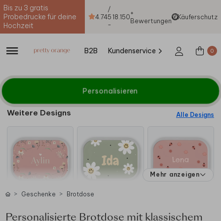
Bis zu 3 gratis
/
+
Probedrucke für deine
4.74
5
18.150
Käuferschutz
Bewertungen
-
Hochzeit
B2B
Kundenservice
0
Personalisieren
Weitere Designs
Alle Designs
Mehr anzeigen
Geschenke
Brotdose
Personalisierte Brotdose mit klassischem