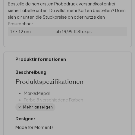
Bestelle deinen ersten Probedruck versandkostenfrei –
siehe Tabelle unten. Du willst mehr Karten bestellen? Dann
sieh dir unten die Stückpreise an oder nutze den
Preisrechner.
17 × 12 cm
ab 19,99 €
Stckpr.
Produktinformationen
Beschreibung
Produktspezifikationen
Marke:
Mepal
Farbe:
5 verschiedene Farben
BPA-frei:
Ja
Mehr anzeigen
Format:
17,8 x 13,2 x 6,1 cm
Designer
Pflegehinweis:
Teil mit Aufdruck
vorzugsweise per Hand abwaschen (oder
Made for Moments
bis 60 Grad in der Spülmaschine)