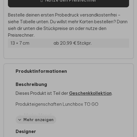
Bestelle deinen ersten Probedruck versandkostenfrei –
siehe Tabelle unten. Du willst mehr Karten bestellen? Dann
sieh dir unten die Stückpreise an oder nutze den
Preisrechner.
13 × 7 cm
ab 20,99 €
Stckpr.
Produktinformationen
Beschreibung
Dieses Produkt ist Teil der
Geschenkkollektion
.
Produkteigenschaften Lunchbox TO GO
Marke: Mepal
Mehr anzeigen
In verschiedenen Farben erhältlich
BPA-frei
Designer
Format: 18,5 x 12 x 6,5 cm, geeignet für ca. 4