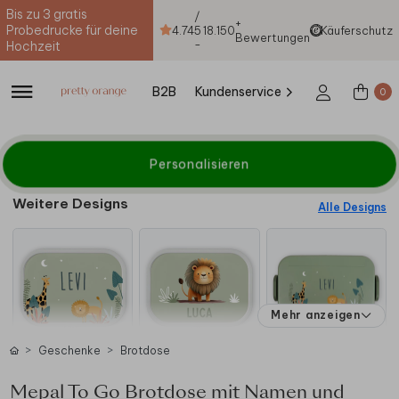
Bis zu 3 gratis
/
+
Probedrucke für deine
4.74
5
18.150
Käuferschutz
Bewertungen
-
Hochzeit
B2B
Kundenservice
0
Personalisieren
Weitere Designs
Alle Designs
Mehr anzeigen
Geschenke
Brotdose
Mepal To Go Brotdose mit Namen und