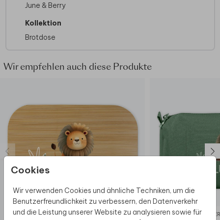
June & Berry
Scheiben Brot
Teil mit Aufdruck vorzugsweise per Hand
Kollektion
abwaschen (oder bis 60 Grad in der
Brotdose
Spülmaschine)
Mit eigenem Text bedruckbar
Wir empfehlen auch diese Produkte
Cookies
Wir verwenden Cookies und ähnliche Techniken, um die
Benutzerfreundlichkeit zu verbessern, den Datenverkehr
und die Leistung unserer Website zu analysieren sowie für
BROTDOSE
FEDE