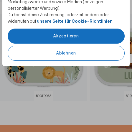
Marketingzwecke und soziale Medien (anzeigen
Diese Produkte könnten dir auch gefallen
personalisierter Werbung).
Du kannst deine Zustimmung jederzeit ändern oder
widerrufen auf
unsere Seite für Cookie-Richtlinien
.
Akzeptieren
Ablehnen
BROTDOSE
BRO