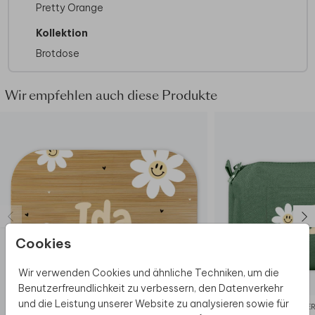
Format:
17,8 x 13,2 x 6,1 cm
Pretty Orange
Pflegehinweis:
Teil mit Aufdruck
vorzugsweise per Hand abwaschen (oder
Kollektion
bis 60 Grad in der Spülmaschine)
Brotdose
Inklusive:
Herausnehmbarer Behälter und
Gabel
Kindgerechte Nutzung:
Einfach von Kindern
Wir empfehlen auch diese Produkte
zu öffnen
Versiegelung:
Gute Versiegelung, das Essen
bleibt schön frisch
Cookies
Wir verwenden Cookies und ähnliche Techniken, um die
Benutzerfreundlichkeit zu verbessern, den Datenverkehr
und die Leistung unserer Website zu analysieren sowie für
BROTDOSE
FEDE