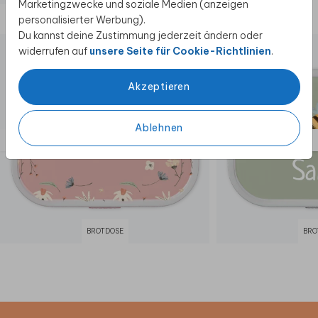
Marketingzwecke und soziale Medien (anzeigen
Diese Produkte könnten dir auch gefallen
personalisierter Werbung).
Du kannst deine Zustimmung jederzeit ändern oder
widerrufen auf
unsere Seite für Cookie-Richtlinien
.
Akzeptieren
Ablehnen
BROTDOSE
BRO