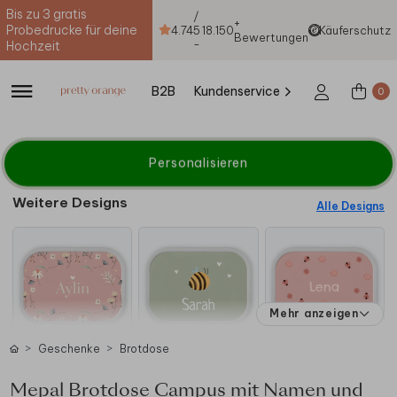
Bis zu 3 gratis
/
+
Probedrucke für deine
4.74
5
18.150
Käuferschutz
Bewertungen
-
Hochzeit
B2B
Kundenservice
0
Personalisieren
Weitere Designs
Alle Designs
Mehr anzeigen
Geschenke
Brotdose
Mepal Brotdose Campus mit Namen und