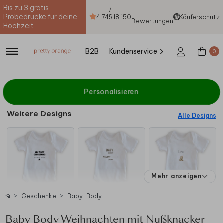
Bis zu 3 gratis
/
+
Probedrucke für deine
4.74
5
18.150
Käuferschutz
Bewertungen
-
Hochzeit
B2B
Kundenservice
0
Personalisieren
Weitere Designs
Alle Designs
Mehr anzeigen
Geschenke
Baby-Body
Baby Body Weihnachten mit Nußknacker