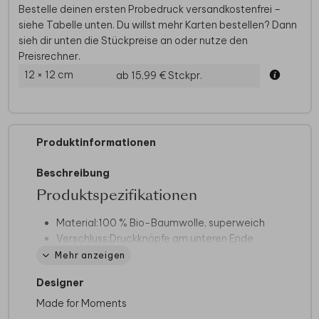
Bestelle deinen ersten Probedruck versandkostenfrei –
siehe Tabelle unten. Du willst mehr Karten bestellen? Dann
sieh dir unten die Stückpreise an oder nutze den
Preisrechner.
12 × 12 cm
ab 15,99 €
Stckpr.
Produktinformationen
Beschreibung
Produktspezifikationen
Material:
100 % Bio-Baumwolle, superweich
Verschluss:
Druckknöpfe am unteren Ende
und praktische Umschlaghalsausschnitt
Mehr anzeigen
Erhältlich in:
verschiedenen Farben und
Designer
Größen
Bedruckbar mit:
Bild und eigenem Text
Made for Moments
Waschen bei:
30 °C