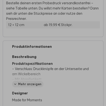
Bestelle deinen ersten Probedruck versandkostenfrei –
siehe Tabelle unten. Du willst mehr Karten bestellen? Dann
sieh dir unten die Stückpreise an oder nutze den
Preisrechner.
12 × 12 cm
ab 19,99 €
Stckpr.
Produktinformationen
Beschreibung
Produktspezifikationen
- Verschluss: Druckknöpfe an der Unterseite und
am Wickelbereich
- Mit Abreißetikett
Mehr anzeigen
- Waschbar bei 40 Grad
- Nicht für den Trockner geeignet
Designer
- Erhältlich in verschiedenen Farben und Größen
Made for Moments