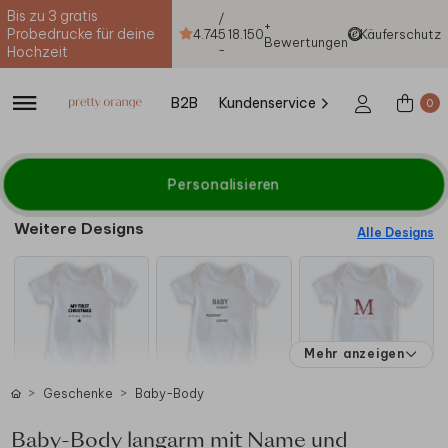
Bis zu 3 gratis
/
+
Probedrucke für deine
4.74
5
18.150
Käuferschutz
Bewertungen
-
Hochzeit
B2B
Kundenservice
0
Personalisieren
Weitere Designs
Alle Designs
Mehr anzeigen
Geschenke
Baby-Body
Baby-Body langarm mit Name und