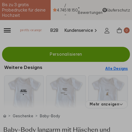
Bis zu 3 gratis
/
+
Probedrucke für deine
4.74
5
18.150
Käuferschutz
Bewertungen
-
Hochzeit
B2B
Kundenservice
0
Personalisieren
Weitere Designs
Alle Designs
Mehr anzeigen
Geschenke
Baby-Body
Baby-Body langarm mit Häschen und