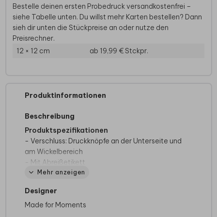
Bestelle deinen ersten Probedruck versandkostenfrei –
siehe Tabelle unten. Du willst mehr Karten bestellen? Dann
sieh dir unten die Stückpreise an oder nutze den
Preisrechner.
12 × 12 cm
ab 19,99 €
Stckpr.
Produktinformationen
Beschreibung
Produktspezifikationen
- Verschluss: Druckknöpfe an der Unterseite und
am Wickelbereich
- Mit Abreißetikett
Mehr anzeigen
- Waschbar bei 40 Grad
- Nicht für den Trockner geeignet
Designer
- Erhältlich in verschiedenen Farben und Größen
Made for Moments