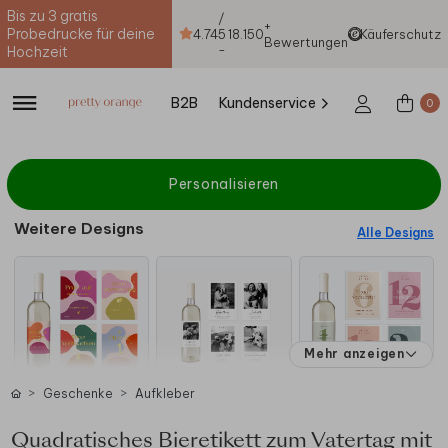
Bis zu 3 gratis
/
+
Probedrucke für deine
4.74
5
18.150
Käuferschutz
Bewertungen
-
Hochzeit
B2B
Kundenservice
0
Personalisieren
Weitere Designs
Alle Designs
Mehr anzeigen
Geschenke
Aufkleber
Quadratisches Bieretikett zum Vatertag mit