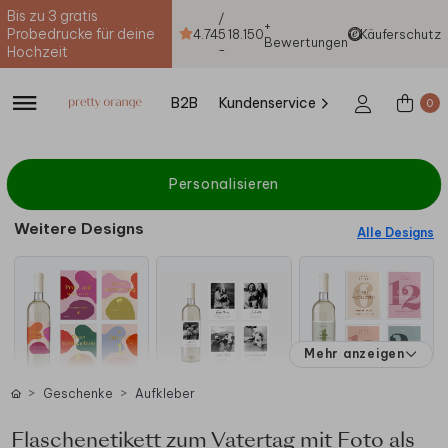
Bis zu 3 gratis
/
+
Probedrucke für deine
4.74
5
18.150
Käuferschutz
Bewertungen
-
Hochzeit
B2B
Kundenservice
0
Personalisieren
Weitere Designs
Alle Designs
Mehr anzeigen
Geschenke
Aufkleber
Flaschenetikett zum Vatertag mit Foto als