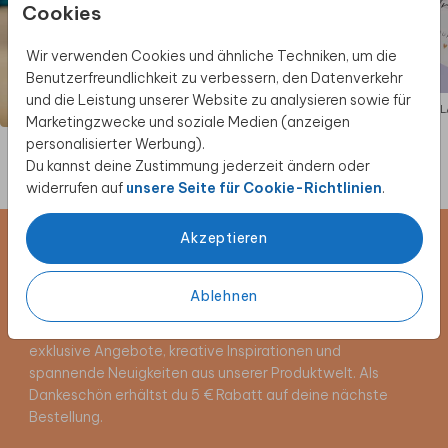
Cookies
Wir verwenden Cookies und ähnliche Techniken, um die
Benutzerfreundlichkeit zu verbessern, den Datenverkehr
und die Leistung unserer Website zu analysieren sowie für
EINLADUNG
EIN
Marketingzwecke und soziale Medien (anzeigen
personalisierter Werbung).
Du kannst deine Zustimmung jederzeit ändern oder
widerrufen auf
unsere Seite für Cookie-Richtlinien
.
Akzeptieren
Newsletter abonnieren und 5 €
Rabatt sichern
Ablehnen
Melde dich für unseren Newsletter an und entdecke
exklusive Angebote, kreative Inspirationen und
spannende Neuigkeiten aus unserer Produktwelt. Als
Dankeschön erhältst du 5 € Rabatt auf deine nächste
Bestellung.