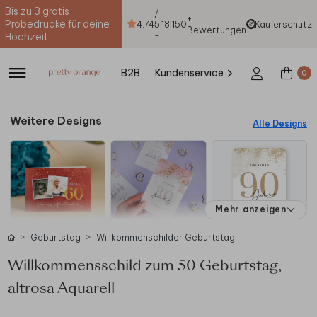
Bis zu 3 gratis
/
+
Probedrucke für deine
4.74
5
18.150
Käuferschutz
Bewertungen
-
Hochzeit
B2B
Kundenservice
0
Weitere Designs
Alle Designs
Mehr anzeigen
Geburtstag
Willkommenschilder Geburtstag
Willkommensschild zum 50 Geburtstag,
altrosa Aquarell