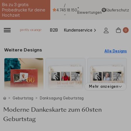
Bis zu 3 gratis
/
+
Probedrucke für deine
4.74
5
18.150
Käuferschutz
Bewertungen
-
Hochzeit
B2B
Kundenservice
0
Weitere Designs
Alle Designs
Mehr anzeigen
Geburtstag
Danksagung Geburtstag
Moderne Dankeskarte zum 60sten
Geburtstag