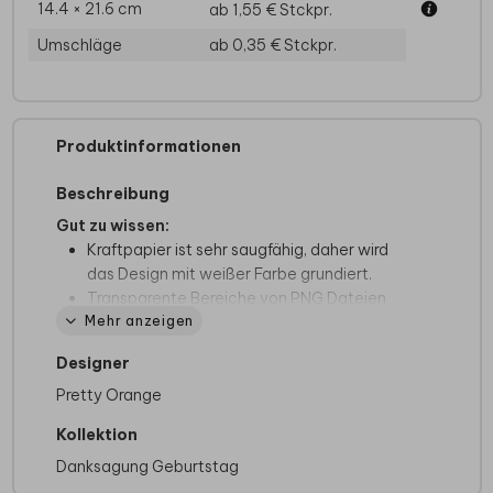
14.4 × 21.6 cm
ab 1,55 €
Stckpr.
Umschläge
ab 0,35 €
Stckpr.
Produktinformationen
Beschreibung
Gut zu wissen:
Kraftpapier ist sehr saugfähig, daher wird
das Design mit weißer Farbe grundiert.
Transparente Bereiche von PNG Dateien
Mehr anzeigen
werden weiß eingefärbt. Verwende deshalb
keine PNG Dateien.
Designer
Möglicherweise sind aufgrund des
Pretty Orange
Dateiformats bestimmte Abbildungen des
Online-Editors nicht verfügbar.
Kollektion
Wenn Foliendruck auf deiner Karte haben
Danksagung Geburtstag
möchtest, wähle eine Karte im Kraftpapier-
Look aus, da das Drucken von Folie auf