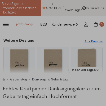
Bis zu 3 gratis
/
+
Probedrucke für deine
4.74
5
18.150
Käuferschutz
Bewertungen
-
Hochzeit
B2B
Kundenservice
0
Weitere Designs
Alle Designs
Mehr anzeigen
Geburtstag
Danksagung Geburtstag
Echtes Kraftpapier Danksagungskarte zum
Geburtstag einfach Hochformat