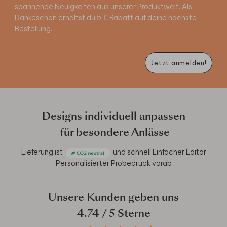
spannende Neuigkeiten aus unserer Produktwelt. Als
Dankeschön erhältst du 5 € Rabatt auf deine nächste
Bestellung.
Jetzt anmelden!
Designs individuell anpassen
für besondere Anlässe
Lieferung ist
und schnell
Einfacher Editor
Personalisierter Probedruck vorab
Unsere Kunden geben uns
4.74
/ 5 Sterne