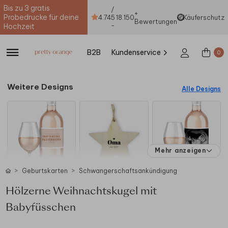
Bis zu 3 gratis
/
+
Probedrucke für deine
4.74
5
18.150
Käuferschutz
Bewertungen
-
Hochzeit
B2B
Kundenservice
0
Weitere Designs
Alle Designs
Mehr anzeigen
Geburtskarten
Schwangerschaftsankündigung
Hölzerne Weihnachtskugel mit
Babyfüsschen