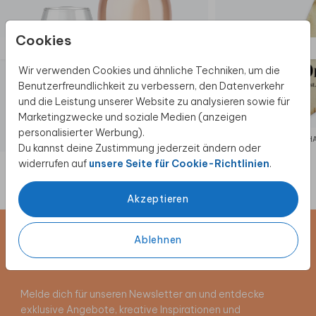
Cookies
Wir verwenden Cookies und ähnliche Techniken, um die
Benutzerfreundlichkeit zu verbessern, den Datenverkehr
und die Leistung unserer Website zu analysieren sowie für
Marketingzwecke und soziale Medien (anzeigen
personalisierter Werbung).
FLASCHENETIKETT
SCHWANGERSCH
Du kannst deine Zustimmung jederzeit ändern oder
widerrufen auf
unsere Seite für Cookie-Richtlinien
.
Akzeptieren
Ablehnen
Newsletter abonnieren und 5 €
Rabatt sichern
Melde dich für unseren Newsletter an und entdecke
exklusive Angebote, kreative Inspirationen und