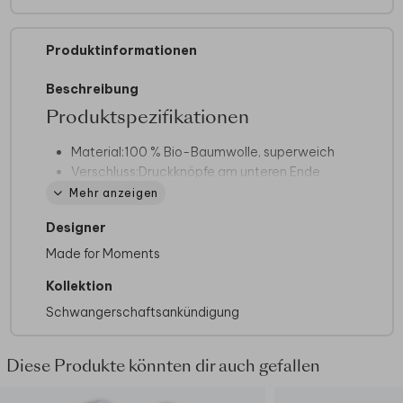
Produktinformationen
Beschreibung
Produktspezifikationen
Material:
100 % Bio-Baumwolle, superweich
Verschluss:
Druckknöpfe am unteren Ende
und praktische Umschlaghalsausschnitt
Mehr anzeigen
Erhältlich in:
verschiedenen Farben und
Designer
Größen
Bedruckbar mit:
Bild und eigenem Text
Made for Moments
Waschen bei:
30 °C
Kollektion
Schwangerschaftsankündigung
Diese Produkte könnten dir auch gefallen