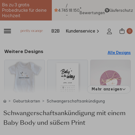
Bis zu 3 gratis
/
+
Probedrucke für deine
4.74
5
18.150
Käuferschutz
Bewertungen
-
Hochzeit
B2B
Kundenservice
0
Weitere Designs
Alle Designs
Mehr anzeigen
Geburtskarten
Schwangerschaftsankündigung
Schwangerschaftsankündigung mit einem
Baby Body und süßem Print