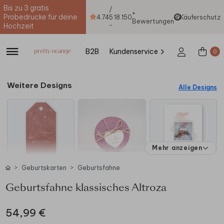
Bis zu 3 gratis
/
+
Probedrucke für deine
4.74
5
18.150
Käuferschutz
Bewertungen
-
Hochzeit
B2B
Kundenservice
0
Weitere Designs
Alle Designs
Mehr anzeigen
Geburtskarten
Geburtsfahne
Geburtsfahne klassisches Altroza
54,99 €