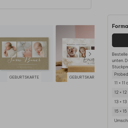
Forma
Bestelle
unten. D
Stückpre
Probed
GEBURTSKARTE
GEBURTSKARTE
11 × 11
12 × 12
13 × 13
15 × 15
Umsch