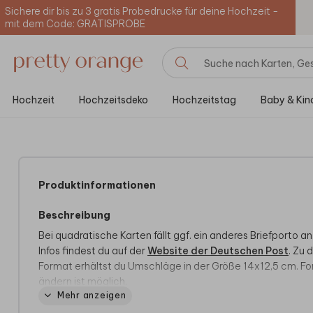
Sichere dir bis zu 3 gratis Probedrucke für deine Hochzeit -
mit dem Code: GRATISPROBE
Hochzeit
Hochzeitsdeko
Hochzeitstag
Baby & Kin
Produktinformationen
Beschreibung
Bei quadratische Karten fällt ggf. ein anderes Briefporto an.
Infos findest du auf der
Website der Deutschen Post
. Zu 
Format erhältst du Umschläge in der Größe 14x12,5 cm. F
ändern ist möglich.
Mehr anzeigen