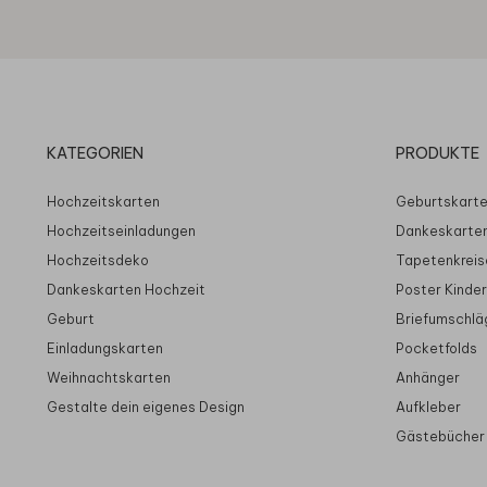
KATEGORIEN
PRODUKTE
Hochzeitskarten
Geburtskart
Hochzeitseinladungen
Dankeskarte
Hochzeitsdeko
Tapetenkreis
Dankeskarten Hochzeit
Poster Kinde
Geburt
Briefumschlä
Einladungskarten
Pocketfolds
Weihnachtskarten
Anhänger
Gestalte dein eigenes Design
Aufkleber
Gästebücher