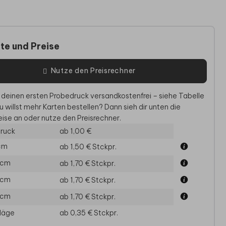
te und Preise
Nutze den Preisrechner
 deinen ersten Probedruck versandkostenfrei – siehe Tabelle
u willst mehr Karten bestellen? Dann sieh dir unten die
ise an oder nutze den Preisrechner.
ruck
ab 1,00 €
GEBURTSKARTE
GEBURTSKARTE
DANKE
 cm
ab 1,50 €
Stckpr.
 cm
ab 1,70 €
Stckpr.
 cm
ab 1,70 €
Stckpr.
 cm
ab 1,70 €
Stckpr.
läge
ab 0,35 €
Stckpr.