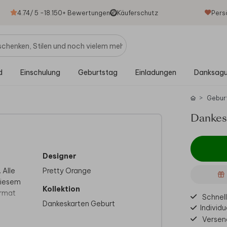
4.74
/ 5 -
18.150
+ Bewertungen
Käuferschutz
Pers
d
Einschulung
Geburtstag
Einladungen
Danksag
Gebur
Dankesk
Designer
 Alle
Pretty Orange
diesem
Kollektion
ormat
Schnell
Dankeskarten Geburt
Individu
Versen