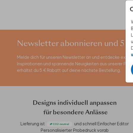
W
B
L
u
Newsletter abonnieren und 5 €
D
u
Melde dich für unseren Newsletter an und entdecke exklus
Inspirationen und spannende Neuigkeiten aus unserer Pro
erhältst du 5 € Rabatt auf deine nächste Bestellung.
Designs individuell anpassen
für besondere Anlässe
Lieferung ist
und schnell
Einfacher Editor
Personalisierter Probedruck vorab