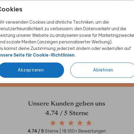
Cookies
ir verwenden Cookies und ähnliche Techniken, um die
enutzerfreundlichkeit zu verbessern, den Datenverkehr und die
eistung unserer Website zu analysieren sowie für Marketingzweck
nd soziale Medien (anzeigen personalisierter Werbung).
 Rabatt sichern
u kannst deine Zustimmung jederzeit ändern oder widerrufen auf
nsere Seite für Cookie-Richtlinien
.
ive Angebote, kreative
duktwelt. Als Dankeschön
Akzeptieren
Ablehnen
Unsere Kunden geben uns
4.74
/ 5 Sterne
4.74
/ 5
Sterne |
18.150
+ Bewertungen