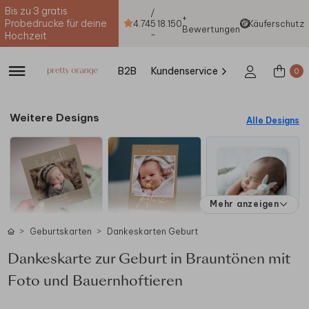
Bis zu 3 gratis
/
+
Probedrucke für deine
4.74
5
18.150
Käuferschutz
Bewertungen
-
Hochzeit
B2B
Kundenservice
0
Weitere Designs
Alle Designs
Mehr anzeigen
Geburtskarten
Dankeskarten Geburt
Dankeskarte zur Geburt in Brauntönen mit
Foto und Bauernhoftieren