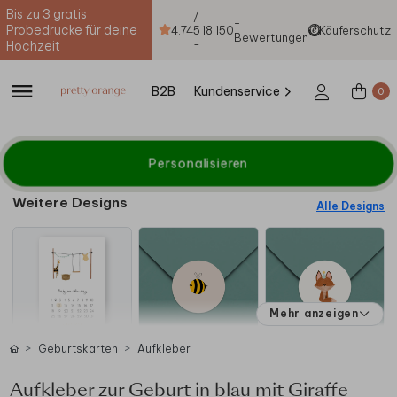
Bis zu 3 gratis
/
+
Probedrucke für deine
4.74
5
18.150
Käuferschutz
Bewertungen
-
Hochzeit
B2B
Kundenservice
0
Personalisieren
Weitere Designs
Alle Designs
Mehr anzeigen
Geburtskarten
Aufkleber
Aufkleber zur Geburt in blau mit Giraffe