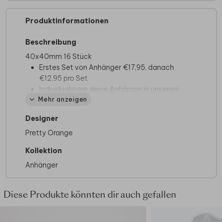
Produktinformationen
Beschreibung
40x40mm 16 Stück
Erstes Set von Anhänger €17,95, danach
€12,95 pro Set
Individualisiere deine Anhänger in unserem
Mehr anzeigen
unkomplizierten Editor
Persönlicher Kundenservice für all deine
Designer
Fragen
Pretty Orange
Lieferung ist
Kollektion
Anhänger
Diese Produkte könnten dir auch gefallen