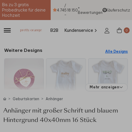
Bis zu 3 gratis
/
+
Probedrucke für deine
4.74
5
18.150
Käuferschutz
Bewertungen
-
Hochzeit
B2B
Kundenservice
0
Weitere Designs
Alle Designs
Mehr anzeigen
Geburtskarten
Anhänger
Anhänger mit großer Schrift und blauem
Hintergrund 40x40mm 16 Stück