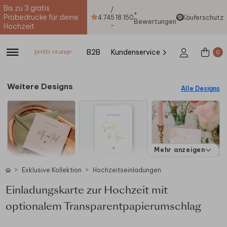
Bis zu 3 gratis
/
+
Probedrucke für deine
4.74
5
18.150
Käuferschutz
Bewertungen
-
Hochzeit
B2B
Kundenservice
0
Weitere Designs
Alle Designs
Mehr anzeigen
Exklusive Kollektion
Hochzeitseinladungen
Einladungskarte zur Hochzeit mit
optionalem Transparentpapierumschlag