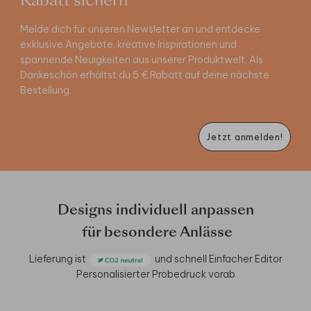
Rabatt sichern
Melde dich für unseren Newsletter an und entdecke
exklusive Angebote, kreative Inspirationen und
spannende Neuigkeiten aus unserer Produktwelt. Als
Dankeschön erhältst du 5 € Rabatt auf deine nächste
Bestellung.
Jetzt anmelden!
Designs individuell anpassen
für besondere Anlässe
Lieferung ist
und schnell
Einfacher Editor
Personalisierter Probedruck vorab