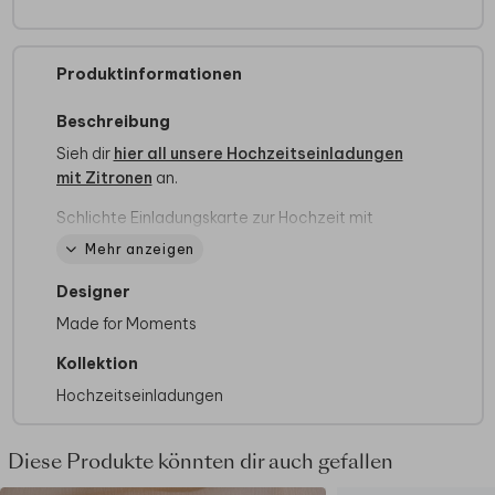
Produktinformationen
Beschreibung
Sieh dir
hier all unsere Hochzeitseinladungen
mit Zitronen
an.
Schlichte Einladungskarte zur Hochzeit mit
optionalem Transparentpapierumschlag. Dieses
Mehr anzeigen
Design ist perfekt für Paare, die nach einer
eleganten und stilvollen Einladung suchen.
Designer
Made for Moments
<
Kollektion
Hochzeitseinladungen
Diese Produkte könnten dir auch gefallen